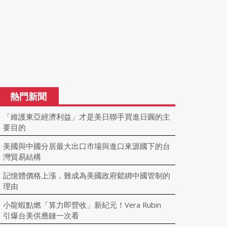
熱門新聞
「維護東亞經濟利益」才是美日聯手買進日圓的主
要目的
美國與中國分居最大出口市場與進口來源國下的台
灣貿易結構
記憶體價格上漲，難成為美國政府鬆綁中國管制的
理由
小龍蝦點燃「算力即營收」新紀元！Vera Rubin
引爆台美供應鏈一次看