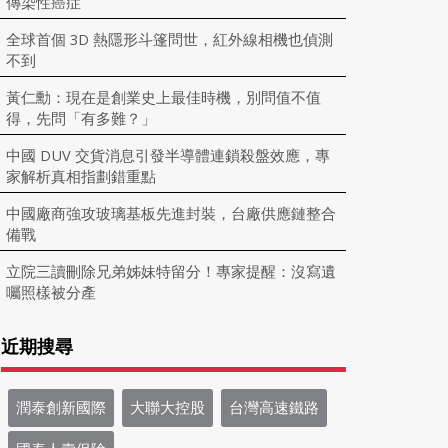
傳染性癌症
全球首個 3D 熱隱形斗篷問世，紅外線相機也偵測
不到
黃仁勳：現在是創業史上最佳時機，別問值不值
得，先問「有多難？」
中國 DUV 交貨消息引發半導體連鎖殺盤效應，專
家解析真相指劃錯重點
中國廠商強攻玻璃基板先進封裝，台廠供應鏈整合
備戰
立院三讀刪除兄弟姊妹特留分！專家提醒：沒寫遺
囑照樣被分產
近期搜尋
潤泰創新國際
大聯大控股
台灣高速鐵路