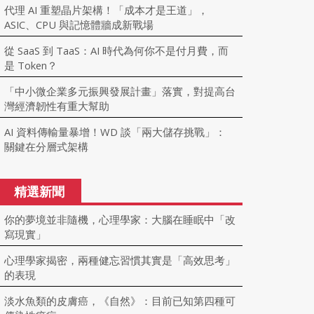
代理 AI 重塑晶片架構！「成本才是王道」，
ASIC、CPU 與記憶體牆成新戰場
從 SaaS 到 TaaS：AI 時代為何你不是付月費，而
是 Token？
「中小微企業多元振興發展計畫」落實，對提高台
灣經濟韌性有重大幫助
AI 資料傳輸量暴增！WD 談「兩大儲存挑戰」：
關鍵在分層式架構
精選新聞
你的夢境並非隨機，心理學家：大腦在睡眠中「改
寫現實」
心理學家揭密，兩種健忘習慣其實是「高效思考」
的表現
淡水魚類的皮膚癌，《自然》：目前已知第四種可