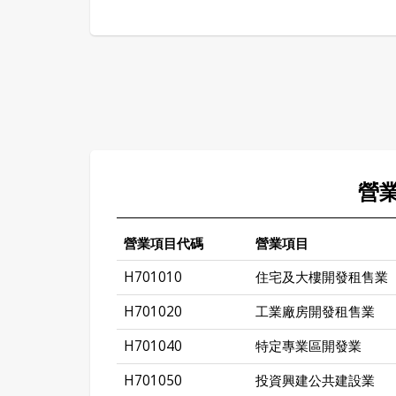
營
營業項目代碼
營業項目
H701010
住宅及大樓開發租售業
H701020
工業廠房開發租售業
H701040
特定專業區開發業
H701050
投資興建公共建設業