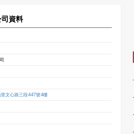
公司資料
司
里文心路三段447號4樓