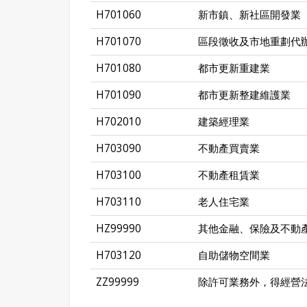
H701060
新市鎮、新社區開發業
H701070
區段徵收及市地重劃代
H701080
都市更新重建業
H701090
都市更新整建維護業
H702010
建築經理業
H703090
不動產買賣業
H703100
不動產租賃業
H703110
老人住宅業
HZ99990
其他金融、保險及不動
H703120
自助儲物空間業
ZZ99999
除許可業務外，得經營