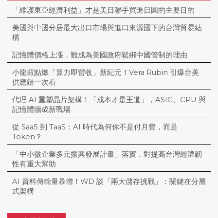
「維護東亞經濟利益」才是美日聯手買進日圓的主要目的
美國與中國分居最大出口市場與進口來源國下的台灣貿易結
構
記憶體價格上漲，難成為美國政府鬆綁中國管制的理由
小龍蝦點燃「算力即營收」新紀元！Vera Rubin 引爆台美
供應鏈一次看
代理 AI 重塑晶片架構！「成本才是王道」，ASIC、CPU 與
記憶體牆成新戰場
從 SaaS 到 TaaS：AI 時代為何你不是付月費，而是
Token？
「中小微企業多元振興發展計畫」落實，對提高台灣經濟韌
性有重大幫助
AI 資料傳輸量暴增！WD 談「兩大儲存挑戰」：關鍵在分層
式架構