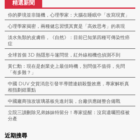
精選新聞
你的夢境並非隨機，心理學家：大腦在睡眠中「改寫現實」
心理學家揭密，兩種健忘習慣其實是「高效思考」的表現
淡水魚類的皮膚癌，《自然》：目前已知第四種可傳染性癌
症
全球首個 3D 熱隱形斗篷問世，紅外線相機也偵測不到
黃仁勳：現在是創業史上最佳時機，別問值不值得，先問
「有多難？」
中國 DUV 交貨消息引發半導體連鎖殺盤效應，專家解析真
相指劃錯重點
中國廠商強攻玻璃基板先進封裝，台廠供應鏈整合備戰
立院三讀刪除兄弟姊妹特留分！專家提醒：沒寫遺囑照樣被
分產
近期搜尋