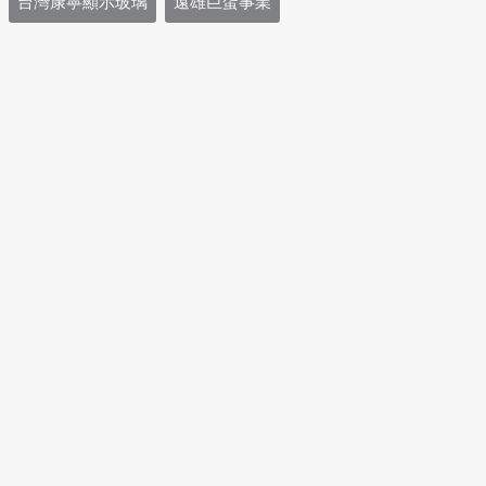
台灣康寧顯示玻璃
遠雄巨蛋事業