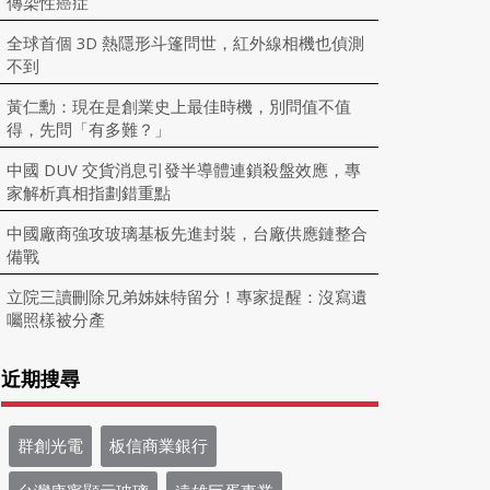
傳染性癌症
全球首個 3D 熱隱形斗篷問世，紅外線相機也偵測
不到
黃仁勳：現在是創業史上最佳時機，別問值不值
得，先問「有多難？」
中國 DUV 交貨消息引發半導體連鎖殺盤效應，專
家解析真相指劃錯重點
中國廠商強攻玻璃基板先進封裝，台廠供應鏈整合
備戰
立院三讀刪除兄弟姊妹特留分！專家提醒：沒寫遺
囑照樣被分產
近期搜尋
群創光電
板信商業銀行