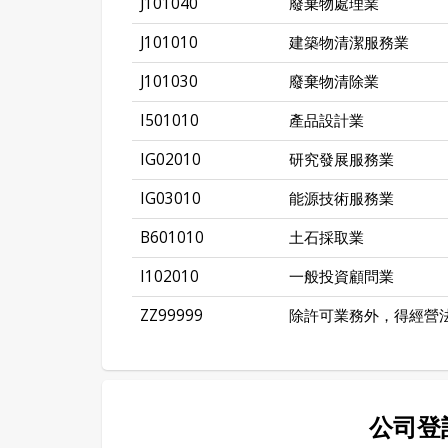
J101040
廢棄物處理業
J101010
建築物清潔服務業
J101030
廢棄物清除業
I501010
產品設計業
IG02010
研究發展服務業
IG03010
能源技術服務業
B601010
土石採取業
I102010
一般投資顧問業
ZZ99999
除許可業務外，得經營
公司登