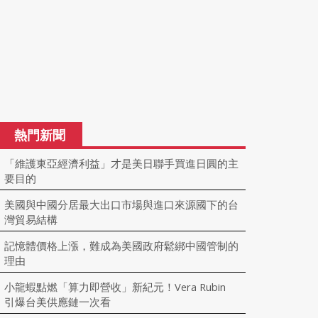
熱門新聞
「維護東亞經濟利益」才是美日聯手買進日圓的主
要目的
美國與中國分居最大出口市場與進口來源國下的台
灣貿易結構
記憶體價格上漲，難成為美國政府鬆綁中國管制的
理由
小龍蝦點燃「算力即營收」新紀元！Vera Rubin
引爆台美供應鏈一次看