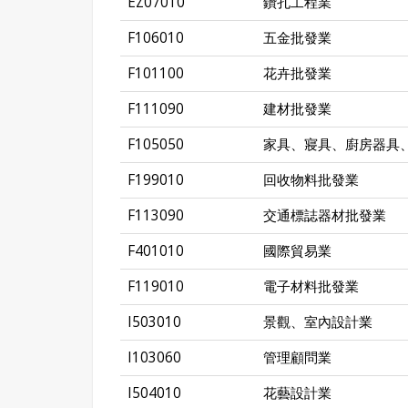
EZ07010
鑽孔工程業
F106010
五金批發業
F101100
花卉批發業
F111090
建材批發業
F105050
家具、寢具、廚房器具
F199010
回收物料批發業
F113090
交通標誌器材批發業
F401010
國際貿易業
F119010
電子材料批發業
I503010
景觀、室內設計業
I103060
管理顧問業
I504010
花藝設計業