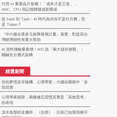
代理 AI 重塑晶片架構！「成本才是王道」，
ASIC、CPU 與記憶體牆成新戰場
從 SaaS 到 TaaS：AI 時代為何你不是付月費，而
是 Token？
「中小微企業多元振興發展計畫」落實，對提高台
灣經濟韌性有重大幫助
AI 資料傳輸量暴增！WD 談「兩大儲存挑戰」：
關鍵在分層式架構
精選新聞
你的夢境並非隨機，心理學家：大腦在睡眠中「改
寫現實」
心理學家揭密，兩種健忘習慣其實是「高效思考」
的表現
淡水魚類的皮膚癌，《自然》：目前已知第四種可