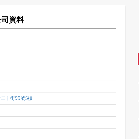
公司資料
二十街99號5樓