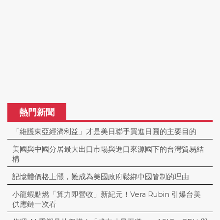
熱門新聞
「維護東亞經濟利益」才是美日聯手買進日圓的主要目的
美國與中國分居最大出口市場與進口來源國下的台灣貿易結
構
記憶體價格上漲，難成為美國政府鬆綁中國管制的理由
小龍蝦點燃「算力即營收」新紀元！Vera Rubin 引爆台美
供應鏈一次看