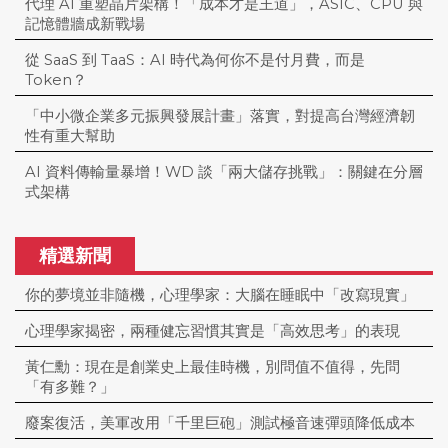
代理 AI 重塑晶片架構！「成本才是王道」，ASIC、CPU 與
記憶體牆成新戰場
從 SaaS 到 TaaS：AI 時代為何你不是付月費，而是
Token？
「中小微企業多元振興發展計畫」落實，對提高台灣經濟韌
性有重大幫助
AI 資料傳輸量暴增！WD 談「兩大儲存挑戰」：關鍵在分層
式架構
精選新聞
你的夢境並非隨機，心理學家：大腦在睡眠中「改寫現實」
心理學家揭密，兩種健忘習慣其實是「高效思考」的表現
黃仁勳：現在是創業史上最佳時機，別問值不值得，先問
「有多難？」
廢案復活，美軍改用「千里巨砲」測試極音速彈頭降低成本