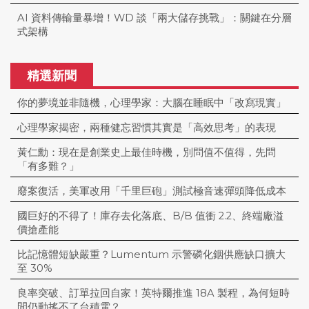
AI 資料傳輸量暴增！WD 談「兩大儲存挑戰」：關鍵在分層
式架構
精選新聞
你的夢境並非隨機，心理學家：大腦在睡眠中「改寫現實」
心理學家揭密，兩種健忘習慣其實是「高效思考」的表現
黃仁勳：現在是創業史上最佳時機，別問值不值得，先問
「有多難？」
廢案復活，美軍改用「千里巨砲」測試極音速彈頭降低成本
國巨好的不得了！庫存去化落底、B/B 值衝 2.2、終端廠溢
價搶產能
比記憶體短缺嚴重？Lumentum 示警磷化銦供應缺口擴大
至 30%
良率突破、訂單拉回自家！英特爾推進 18A 製程，為何短時
間仍動搖不了台積電？