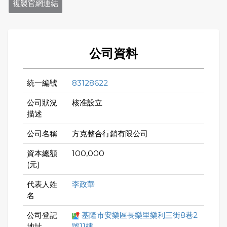
複製官網連結
公司資料
統一編號
83128622
公司狀況
核准設立
描述
公司名稱
方克整合行銷有限公司
資本總額
100,000
(元)
代表人姓
李政華
名
公司登記
基隆市安樂區長樂里樂利三街8巷2
地址
號11樓