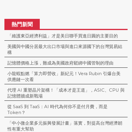
熱門新聞
「維護東亞經濟利益」才是美日聯手買進日圓的主要目的
美國與中國分居最大出口市場與進口來源國下的台灣貿易結
構
記憶體價格上漲，難成為美國政府鬆綁中國管制的理由
小龍蝦點燃「算力即營收」新紀元！Vera Rubin 引爆台美
供應鏈一次看
代理 AI 重塑晶片架構！「成本才是王道」，ASIC、CPU 與
記憶體牆成新戰場
從 SaaS 到 TaaS：AI 時代為何你不是付月費，而是
Token？
「中小微企業多元振興發展計畫」落實，對提高台灣經濟韌
性有重大幫助