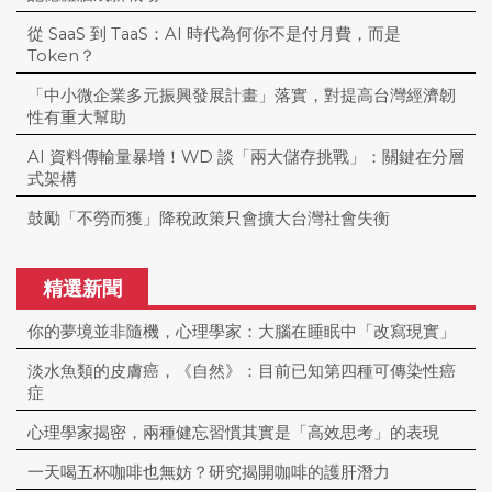
從 SaaS 到 TaaS：AI 時代為何你不是付月費，而是
Token？
「中小微企業多元振興發展計畫」落實，對提高台灣經濟韌
性有重大幫助
AI 資料傳輸量暴增！WD 談「兩大儲存挑戰」：關鍵在分層
式架構
鼓勵「不勞而獲」降稅政策只會擴大台灣社會失衡
精選新聞
你的夢境並非隨機，心理學家：大腦在睡眠中「改寫現實」
淡水魚類的皮膚癌，《自然》：目前已知第四種可傳染性癌
症
心理學家揭密，兩種健忘習慣其實是「高效思考」的表現
一天喝五杯咖啡也無妨？研究揭開咖啡的護肝潛力