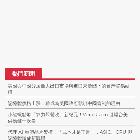
熱門新聞
美國與中國分居最大出口市場與進口來源國下的台灣貿易結
構
記憶體價格上漲，難成為美國政府鬆綁中國管制的理由
小龍蝦點燃「算力即營收」新紀元！Vera Rubin 引爆台美
供應鏈一次看
代理 AI 重塑晶片架構！「成本才是王道」，ASIC、CPU 與
記憶體牆成新戰場