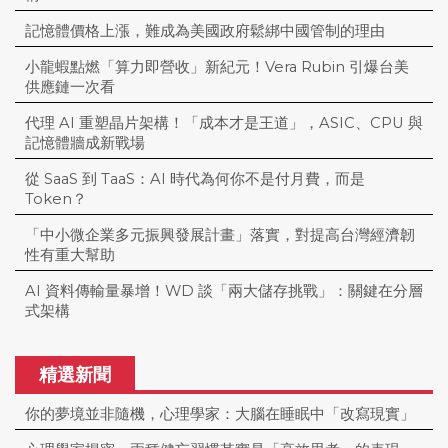
記憶體價格上漲，難成為美國政府鬆綁中國管制的理由
小龍蝦點燃「算力即營收」新紀元！Vera Rubin 引爆台美
供應鏈一次看
代理 AI 重塑晶片架構！「成本才是王道」，ASIC、CPU 與
記憶體牆成新戰場
從 SaaS 到 TaaS：AI 時代為何你不是付月費，而是
Token？
「中小微企業多元振興發展計畫」落實，對提高台灣經濟韌
性有重大幫助
AI 資料傳輸量暴增！WD 談「兩大儲存挑戰」：關鍵在分層
式架構
精選新聞
你的夢境並非隨機，心理學家：大腦在睡眠中「改寫現實」