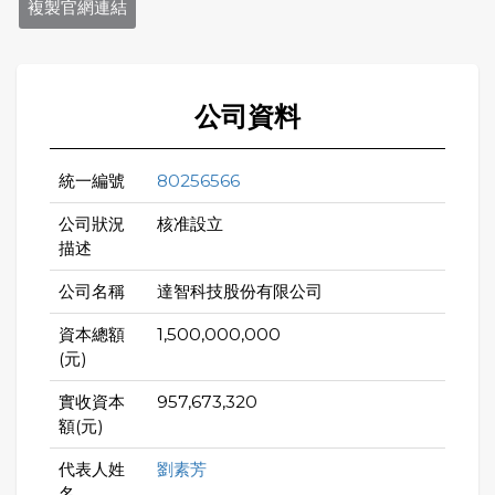
複製官網連結
公司資料
統一編號
80256566
公司狀況
核准設立
描述
公司名稱
達智科技股份有限公司
資本總額
1,500,000,000
(元)
實收資本
957,673,320
額(元)
代表人姓
劉素芳
名