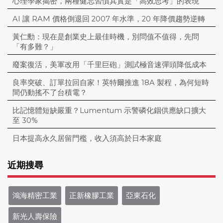
心理學家揭密，兩種健忘習慣其實是「高效思考」的表現
AI 讓 RAM 價格倒退回 2007 年水準，20 年降價趨勢逆轉
黃仁勳：現在是創業史上最佳時機，別問值不值得，先問
「有多難？」
廢案復活，美軍改用「千里巨砲」測試極音速彈頭降低成本
良率突破、訂單拉回自家！英特爾推進 18A 製程，為何短時
間仍動搖不了台積電？
比記憶體短缺嚴重？Lumentum 示警磷化銦供應缺口擴大
至 30%
日本提高永久居留門檻，收入須高於日本家庭
近期搜尋
鴻海精密工業
正新橡膠工業
亞東石化
新光人壽保險