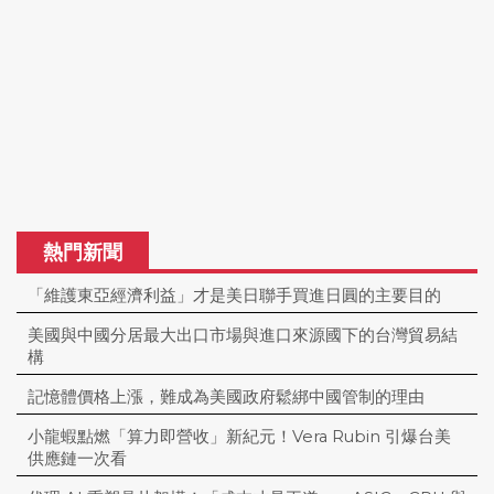
熱門新聞
「維護東亞經濟利益」才是美日聯手買進日圓的主要目的
美國與中國分居最大出口市場與進口來源國下的台灣貿易結
構
記憶體價格上漲，難成為美國政府鬆綁中國管制的理由
小龍蝦點燃「算力即營收」新紀元！Vera Rubin 引爆台美
供應鏈一次看