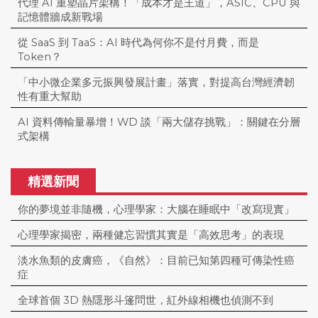
代理 AI 重塑晶片架構！「成本才是王道」，ASIC、CPU 與
記憶體牆成新戰場
從 SaaS 到 TaaS：AI 時代為何你不是付月費，而是
Token？
「中小微企業多元振興發展計畫」落實，對提高台灣經濟韌
性有重大幫助
AI 資料傳輸量暴增！WD 談「兩大儲存挑戰」：關鍵在分層
式架構
精選新聞
你的夢境並非隨機，心理學家：大腦在睡眠中「改寫現實」
心理學家揭密，兩種健忘習慣其實是「高效思考」的表現
淡水魚類的皮膚癌，《自然》：目前已知第四種可傳染性癌
症
全球首個 3D 熱隱形斗篷問世，紅外線相機也偵測不到