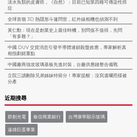
淡水魚類的皮膚癌，《自然》：目前已知第四種可傳染性癌
症
全球首個 3D 熱隱形斗篷問世，紅外線相機也偵測不到
黃仁勳：現在是創業史上最佳時機，別問值不值得，先問
「有多難？」
中國 DUV 交貨消息引發半導體連鎖殺盤效應，專家解析真
相指劃錯重點
中國廠商強攻玻璃基板先進封裝，台廠供應鏈整合備戰
立院三讀刪除兄弟姊妹特留分！專家提醒：沒寫遺囑照樣被
分產
近期搜尋
群創光電
板信商業銀行
台灣康寧顯示玻璃
遠雄巨蛋事業