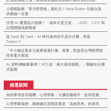
記憶體價格上漲，難成為美國政府鬆綁中國管制的理由
小龍蝦點燃「算力即營收」新紀元！Vera Rubin 引爆台美
供應鏈一次看
代理 AI 重塑晶片架構！「成本才是王道」，ASIC、CPU 與
記憶體牆成新戰場
從 SaaS 到 TaaS：AI 時代為何你不是付月費，而是
Token？
「中小微企業多元振興發展計畫」落實，對提高台灣經濟韌
性有重大幫助
AI 資料傳輸量暴增！WD 談「兩大儲存挑戰」：關鍵在分層
式架構
精選新聞
你的夢境並非隨機，心理學家：大腦在睡眠中「改寫現實」
心理學家揭密，兩種健忘習慣其實是「高效思考」的表現