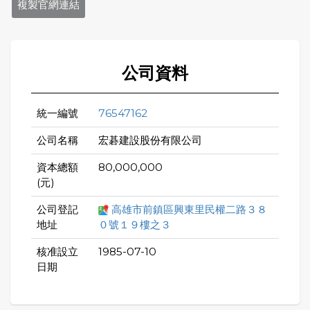
複製官網連結
公司資料
統一編號
76547162
公司名稱
宏碁建設股份有限公司
資本總額
80,000,000
(元)
公司登記
高雄市前鎮區興東里民權二路３８
地址
０號１９樓之３
核准設立
1985-07-10
日期