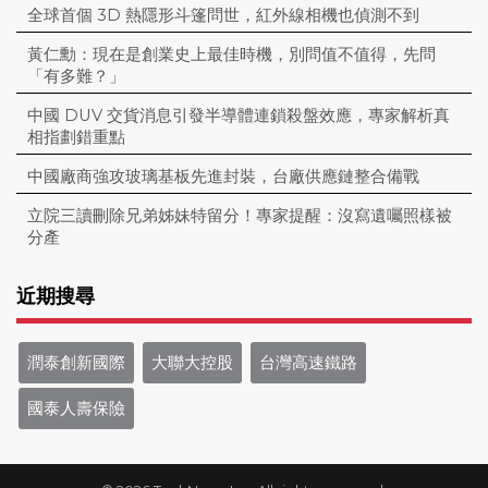
全球首個 3D 熱隱形斗篷問世，紅外線相機也偵測不到
黃仁勳：現在是創業史上最佳時機，別問值不值得，先問
「有多難？」
中國 DUV 交貨消息引發半導體連鎖殺盤效應，專家解析真
相指劃錯重點
中國廠商強攻玻璃基板先進封裝，台廠供應鏈整合備戰
立院三讀刪除兄弟姊妹特留分！專家提醒：沒寫遺囑照樣被
分產
近期搜尋
潤泰創新國際
大聯大控股
台灣高速鐵路
國泰人壽保險