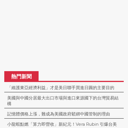
熱門新聞
「維護東亞經濟利益」才是美日聯手買進日圓的主要目的
美國與中國分居最大出口市場與進口來源國下的台灣貿易結
構
記憶體價格上漲，難成為美國政府鬆綁中國管制的理由
小龍蝦點燃「算力即營收」新紀元！Vera Rubin 引爆台美