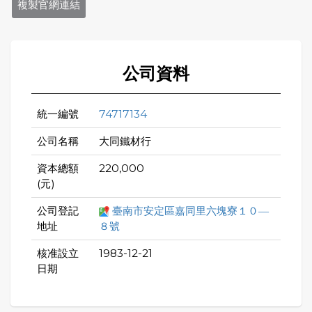
複製官網連結
公司資料
統一編號
74717134
公司名稱
大同鐵材行
資本總額
220,000
(元)
公司登記
臺南市安定區嘉同里六塊寮１０―
地址
８號
核准設立
1983-12-21
日期