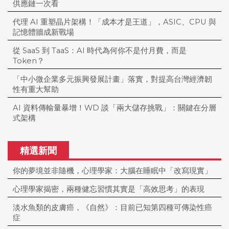
供應鏈一次看
代理 AI 重塑晶片架構！「成本才是王道」，ASIC、CPU 與
記憶體牆成新戰場
從 SaaS 到 TaaS：AI 時代為何你不是付月費，而是
Token？
「中小微企業多元振興發展計畫」落實，對提高台灣經濟韌
性有重大幫助
AI 資料傳輸量暴增！WD 談「兩大儲存挑戰」：關鍵在分層
式架構
精選新聞
你的夢境並非隨機，心理學家：大腦在睡眠中「改寫現實」
心理學家揭密，兩種健忘習慣其實是「高效思考」的表現
淡水魚類的皮膚癌，《自然》：目前已知第四種可傳染性癌
症