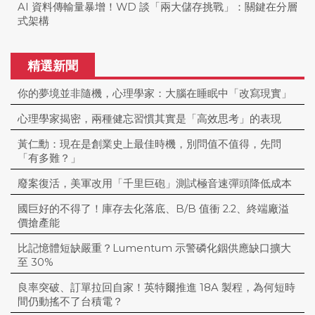
AI 資料傳輸量暴增！WD 談「兩大儲存挑戰」：關鍵在分層
式架構
精選新聞
你的夢境並非隨機，心理學家：大腦在睡眠中「改寫現實」
心理學家揭密，兩種健忘習慣其實是「高效思考」的表現
黃仁勳：現在是創業史上最佳時機，別問值不值得，先問
「有多難？」
廢案復活，美軍改用「千里巨砲」測試極音速彈頭降低成本
國巨好的不得了！庫存去化落底、B/B 值衝 2.2、終端廠溢
價搶產能
比記憶體短缺嚴重？Lumentum 示警磷化銦供應缺口擴大
至 30%
良率突破、訂單拉回自家！英特爾推進 18A 製程，為何短時
間仍動搖不了台積電？