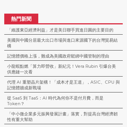
熱門新聞
「維護東亞經濟利益」才是美日聯手買進日圓的主要目的
美國與中國分居最大出口市場與進口來源國下的台灣貿易結
構
記憶體價格上漲，難成為美國政府鬆綁中國管制的理由
小龍蝦點燃「算力即營收」新紀元！Vera Rubin 引爆台美
供應鏈一次看
代理 AI 重塑晶片架構！「成本才是王道」，ASIC、CPU 與
記憶體牆成新戰場
從 SaaS 到 TaaS：AI 時代為何你不是付月費，而是
Token？
「中小微企業多元振興發展計畫」落實，對提高台灣經濟韌
性有重大幫助