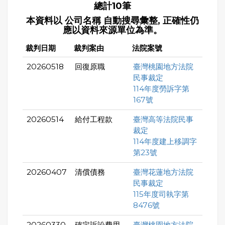
總計10筆
本資料以 公司名稱 自動搜尋彙整, 正確性仍
應以資料來源單位為準。
裁判日期
裁判案由
法院案號
20260518
回復原職
臺灣桃園地方法院
民事裁定
114年度勞訴字第
167號
20260514
給付工程款
臺灣高等法院民事
裁定
114年度建上移調字
第23號
20260407
清償債務
臺灣花蓮地方法院
民事裁定
115年度司執字第
8476號
20260330
確定訴訟費用
臺灣桃園地方法院