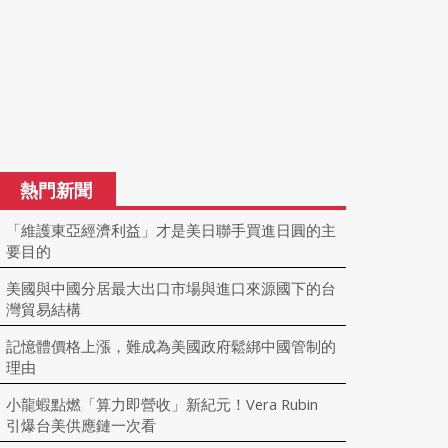
熱門新聞
「維護東亞經濟利益」才是美日聯手買進日圓的主
要目的
美國與中國分居最大出口市場與進口來源國下的台
灣貿易結構
記憶體價格上漲，難成為美國政府鬆綁中國管制的
理由
小龍蝦點燃「算力即營收」新紀元！Vera Rubin
引爆台美供應鏈一次看