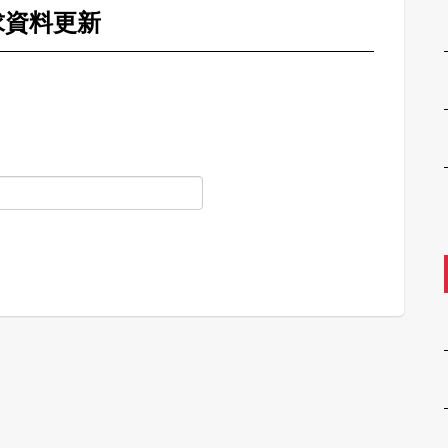
求資料更新
。