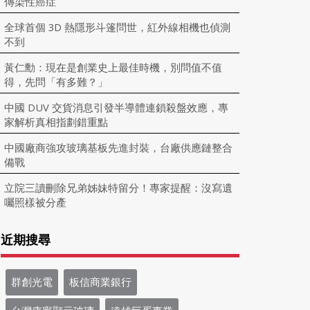
傳染性癌症
全球首個 3D 熱隱形斗篷問世，紅外線相機也偵測
不到
黃仁勳：現在是創業史上最佳時機，別問值不值
得，先問「有多難？」
中國 DUV 交貨消息引發半導體連鎖殺盤效應，專
家解析真相指劃錯重點
中國廠商強攻玻璃基板先進封裝，台廠供應鏈整合
備戰
立院三讀刪除兄弟姊妹特留分！專家提醒：沒寫遺
囑照樣被分產
近期搜尋
群創光電
板信商業銀行