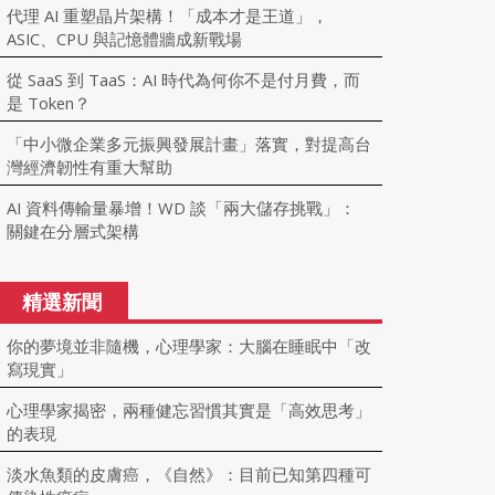
代理 AI 重塑晶片架構！「成本才是王道」，
ASIC、CPU 與記憶體牆成新戰場
從 SaaS 到 TaaS：AI 時代為何你不是付月費，而
是 Token？
「中小微企業多元振興發展計畫」落實，對提高台
灣經濟韌性有重大幫助
AI 資料傳輸量暴增！WD 談「兩大儲存挑戰」：
關鍵在分層式架構
精選新聞
你的夢境並非隨機，心理學家：大腦在睡眠中「改
寫現實」
心理學家揭密，兩種健忘習慣其實是「高效思考」
的表現
淡水魚類的皮膚癌，《自然》：目前已知第四種可