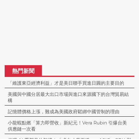
熱門新聞
「維護東亞經濟利益」才是美日聯手買進日圓的主要目的
美國與中國分居最大出口市場與進口來源國下的台灣貿易結
構
記憶體價格上漲，難成為美國政府鬆綁中國管制的理由
小龍蝦點燃「算力即營收」新紀元！Vera Rubin 引爆台美
供應鏈一次看