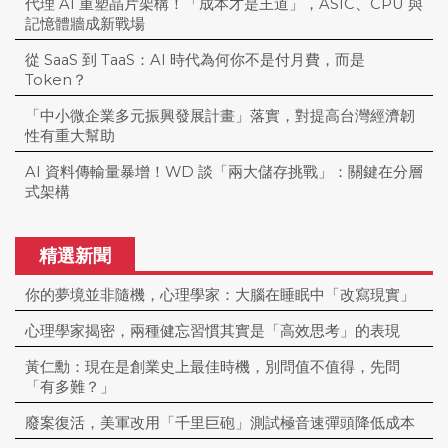
代理 AI 重塑晶片架構！「成本才是王道」，ASIC、CPU 與
記憶體牆成新戰場
從 SaaS 到 TaaS：AI 時代為何你不是付月費，而是
Token？
「中小微企業多元振興發展計畫」落實，對提高台灣經濟韌
性有重大幫助
AI 資料傳輸量暴增！WD 談「兩大儲存挑戰」：關鍵在分層
式架構
精選新聞
你的夢境並非隨機，心理學家：大腦在睡眠中「改寫現實」
心理學家揭密，兩種健忘習慣其實是「高效思考」的表現
黃仁勳：現在是創業史上最佳時機，別問值不值得，先問
「有多難？」
廢案復活，美軍改用「千里巨砲」測試極音速彈頭降低成本