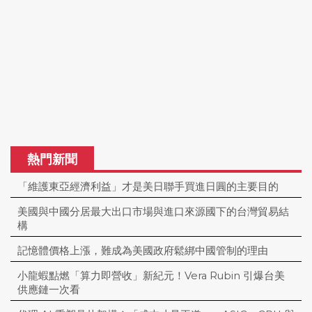
熱門新聞
「維護東亞經濟利益」才是美日聯手買進日圓的主要目的
美國與中國分居最大出口市場與進口來源國下的台灣貿易結
構
記憶體價格上漲，難成為美國政府鬆綁中國管制的理由
小龍蝦點燃「算力即營收」新紀元！Vera Rubin 引爆台美
供應鏈一次看