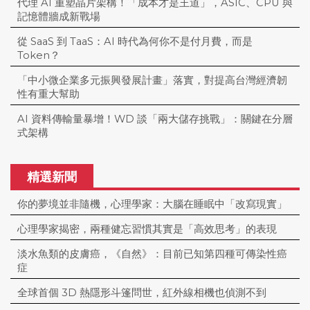
代理 AI 重塑晶片架構！「成本才是王道」，ASIC、CPU 與
記憶體牆成新戰場
從 SaaS 到 TaaS：AI 時代為何你不是付月費，而是
Token？
「中小微企業多元振興發展計畫」落實，對提高台灣經濟韌
性有重大幫助
AI 資料傳輸量暴增！WD 談「兩大儲存挑戰」：關鍵在分層
式架構
精選新聞
你的夢境並非隨機，心理學家：大腦在睡眠中「改寫現實」
心理學家揭密，兩種健忘習慣其實是「高效思考」的表現
淡水魚類的皮膚癌，《自然》：目前已知第四種可傳染性癌
症
全球首個 3D 熱隱形斗篷問世，紅外線相機也偵測不到