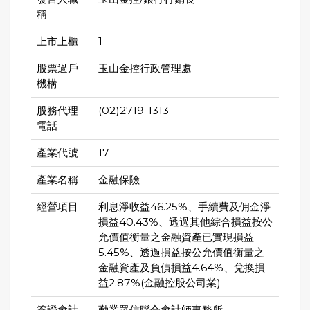
稱
上市上櫃
1
股票過戶
玉山金控行政管理處
機構
股務代理
(02)2719-1313
電話
產業代號
17
產業名稱
金融保險
經營項目
利息淨收益46.25%、手續費及佣金淨
損益40.43%、透過其他綜合損益按公
允價值衡量之金融資產已實現損益
5.45%、透過損益按公允價值衡量之
金融資產及負債損益4.64%、兌換損
益2.87%(金融控股公司業)
簽證會計
勤業眾信聯合會計師事務所