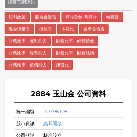
複製官網連結
股利政策
股東會資訊
營收盈餘-月營收
轉投資
現金流量表
損益表
本益比
資產負債表
財務比率 - 獲利能力
財務比率 - 經營績效
財務比率 - 經營能力
財務比率 - 財務結構
財務比率 - 償債能力
淨值比
2884 玉山金 公司資料
統一編號
70796305
股市資訊
點我開啟
公司狀況
核准設立