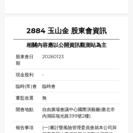
2884 玉山金 股東會資訊
相關內容應以公開資訊觀測站為主
股東會日
20260123
期
現金股利
-
臨時(常)會
臨時會
董監改選
無
開會地點
自由廣場會議中心國際演藝廳(臺北市
內湖區瑞光路399號2樓)
報告事項
(一)審計暨風險管理委員會就本公司與