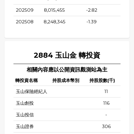
202509
8,015,455
-2.82
16.7
202508
8,248,345
-1.39
6.82
2884 玉山金 轉投資
相關內容應以公開資訊觀測站為主
轉投資名稱
持股成本幣別
持股股數(千)
持股
玉山保險經紀人
11
玉山創投
116
玉山投信
-
玉山證券
306