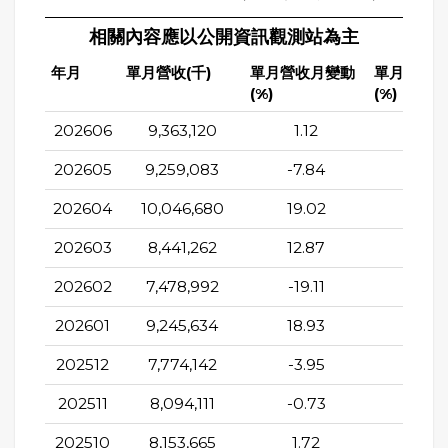
相關內容應以公開資訊觀測站為主
年月
單月營收(千)
單月營收月變動
單月營收
(%)
(%)
202606
9,363,120
1.12
25.3
202605
9,259,083
-7.84
24.7
202604
10,046,680
19.02
47.8
202603
8,441,262
12.87
10.19
202602
7,478,992
-19.11
4.01
202601
9,245,634
18.93
40.5
202512
7,774,142
-3.95
14.9
202511
8,094,111
-0.73
46.6
202510
8,153,665
1.72
55.11