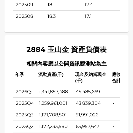
202509
18.1
17.4
202508
18.3
17.1
2884 玉山金 資產負債表
相關內容應以公開資訊觀測站為主
年季
流動資產(千)
現金及約當現金
應收帳款
(千)
合計(千)
2026Q1
1,341,857,488
45,485,669
-
2025Q4
1,259,961,001
43,839,304
-
2025Q3
1,171,708,501
51,991,026
-
2025Q2
1,172,233,580
65,957,647
-