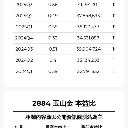
2025Q3
0.58
41,194,201
18,779
2025Q2
0.49
37,848,693
17,835
2025Q1
0.55
38,123,477
17,038
2024Q4
0.33
34,531,857
17,805
2024Q3
0.51
39,904,724
19,104
2024Q2
0.4
35,134,203
17,778,
2024Q1
0.39
32,791,832
15,676
2884 玉山金 本益比
相關內容應以公開資訊觀測站為主
年月
最高本益比
最低本益比