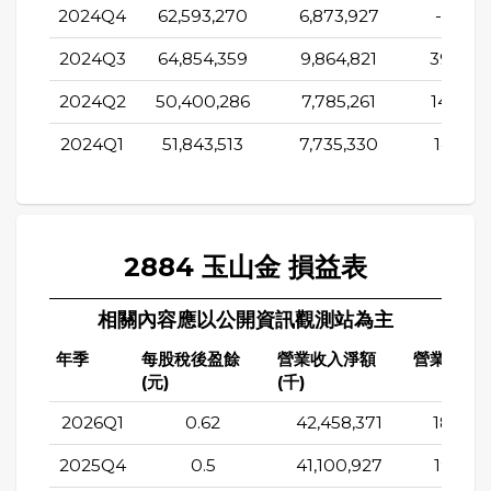
2024Q4
62,593,270
6,873,927
-9,195,
2024Q3
64,854,359
9,864,821
39,375
2024Q2
50,400,286
7,785,261
14,995
2024Q1
51,843,513
7,735,330
14,118,
2884 玉山金 損益表
相關內容應以公開資訊觀測站為主
年季
每股稅後盈餘
營業收入淨額
營業成本(
(元)
(千)
2026Q1
0.62
42,458,371
18,295
2025Q4
0.5
41,100,927
19,261,