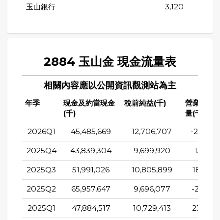
玉山銀行
3,120
2884 玉山金 現金流量表
相關內容應以公開資訊觀測站為主
年季
現金及約當現金
稅前純益(千)
營業活動
(千)
量(千)
2026Q1
45,485,669
12,706,707
-26,294
2025Q4
43,839,304
9,699,920
15,315,
2025Q3
51,991,026
10,805,899
18,276
2025Q2
65,957,647
9,696,077
-20,439
2025Q1
47,884,517
10,729,413
23,408