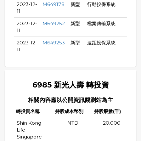
2023-12-
M649178
新型
行動投保系統
11
2023-12-
M649252
新型
檔案傳輸系統
11
2023-12-
M649253
新型
遠距投保系統
11
6985 新光人壽 轉投資
相關內容應以公開資訊觀測站為主
轉投資名稱
持股成本幣別
持股股數(千)
持股
Shin Kong
NTD
20,000
Life
Singapore