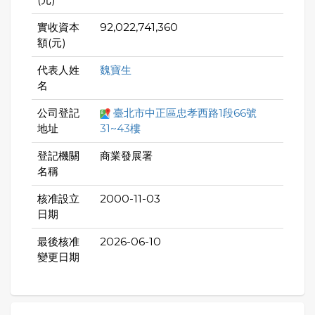
實收資本
92,022,741,360
額(元)
代表人姓
魏寶生
名
公司登記
臺北市中正區忠孝西路1段66號
地址
31~43樓
登記機關
商業發展署
名稱
核准設立
2000-11-03
日期
最後核准
2026-06-10
變更日期