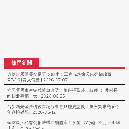
熱門新聞
力挺台股延長交易至 3 點半！工商協進會吳東亮籲放寬
RBC 引資入傳產
|
2026-07-07
立凱電股東會完成董事改選！董座張聖時：斬獲 10 萬噸長
約拚北美第一大
|
2026-06-25
台新新光金合併後首場股東會具歷史意義！董座吳東亮看今
年審慎樂觀
|
2026-06-12
全球最大私有公捐臍帶血細胞庫！永笙-KY 預計 4 月底掛牌
上市
|
2026-04-08