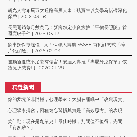
新光人壽布局五大通路高層人事！魏寶生以美學為橋樑深化
保戶
|
2026-03-18
長照開銷每月數萬元！新壽鎖定小資族推「平價長照險」首
週賣破千件
|
2026-03-17
搭車投保每趟僅 1 元！保誠人壽攜 55688 首創訂閱式「碎
片化保險」
|
2026-02-04
運動過度或不足都有傷害！安達人壽推「專屬外溢保單」依
體況折減費用
|
2026-01-28
精選新聞
你的夢境並非隨機，心理學家：大腦在睡眠中「改寫現實」
心理學家揭密，兩種健忘習慣其實是「高效思考」的表現
黃仁勳：現在是創業史上最佳時機，別問值不值得，先問
「有多難？」