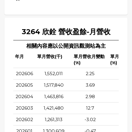
3264 欣銓 營收盈餘-月營收
相關內容應以公開資訊觀測站為主
年月
單月營收(千)
單月營收月變動
單月營收
(%)
(%)
202606
1,552,011
2.25
36.5
202605
1,517,840
3.69
32.9
202604
1,463,816
2.98
27.7
202603
1,421,480
12.7
27.0
202602
1,261,313
-3.02
22.4
202601
1,300,609
-0.47
22.2