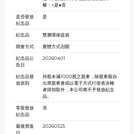
權：○是●否
是否發放
是
紀念品
紀念品
雙層環保提袋
開會方式
實體方式召開
紀念品公
20260401
告日
紀念品發
持股未滿1000股之股東，除股東親自
放原則
出席股東會或以電子方式行使表決權
者得領取外，本公司將不予發放紀念
品。
零股發放
否
紀念品
最後買進
20260325
日