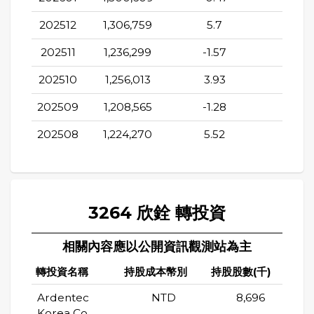
202512
1,306,759
5.7
23.31
202511
1,236,299
-1.57
20.5
202510
1,256,013
3.93
17.2
202509
1,208,565
-1.28
12.8
202508
1,224,270
5.52
8.02
3264 欣銓 轉投資
相關內容應以公開資訊觀測站為主
轉投資名稱
持股成本幣別
持股股數(千)
持
Ardentec
NTD
8,696
Korea Co.,