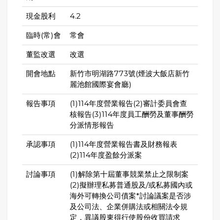
現金股利
4.2
臨時(常)會
常會
董監改選
改選
開會地點
新竹市明湖路773號(煙波大飯店新竹
麗池館國際宴會廳)
報告事項
(1)114年度營業報告(2)審計委員會查
核報告(3)114年度員工酬勞及董事酬勞
分派情形報告
承認事項
(1)114年度營業報告書及財務報表
(2)114年度盈餘分派案
討論事項
(1)解除第十屆董事競業禁止之限制案
(2)擬辦理私募普通股及/或私募國內或
海外可轉換公司債案*討論議案是否涉
及公司法、企業併購法或相關法令規
定，異議股東得行使股份收買請求