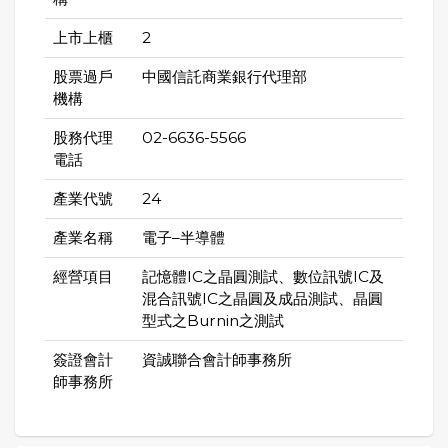
上市上櫃
2
股票過戶
中國信託商業銀行代理部
機構
股務代理
02-6636-5566
電話
產業代號
24
產業名稱
電子–半導體
經營項目
記憶體IC之晶圓測試、數位訊號IC及
混合訊號IC之晶圓及成品測試、晶圓
型式之Burnin之測試
簽證會計
資誠聯合會計師事務所
師事務所