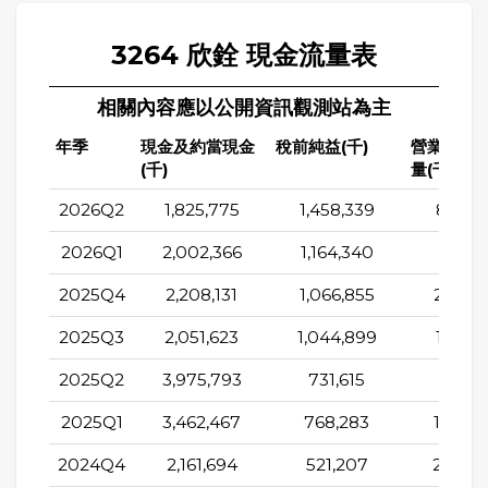
3264 欣銓 現金流量表
相關內容應以公開資訊觀測站為主
年季
現金及約當現金
稅前純益(千)
營業活動
(千)
量(千)
2026Q2
1,825,775
1,458,339
870,0
2026Q1
2,002,366
1,164,340
1,671,
2025Q4
2,208,131
1,066,855
2,079,
2025Q3
2,051,623
1,044,899
1,443,
2025Q2
3,975,793
731,615
843,0
2025Q1
3,462,467
768,283
1,350,
2024Q4
2,161,694
521,207
2,023,