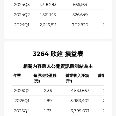
2024Q3
1,718,283
666,164
1,719,
2024Q2
1,561,143
526,649
424,1
2024Q1
2,643,811
702,820
2,199,
3264 欣銓 損益表
相關內容應以公開資訊觀測站為主
年季
每股稅後盈餘
營業收入淨額
營業成本(
(元)
(千)
2026Q2
2.36
4,533,667
2,712,
2026Q1
1.89
3,983,402
2,455,
2025Q4
1.73
3,799,071
2,361,