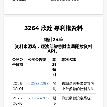
3264 欣銓 專利權資料
總計24筆
資料來源為：經濟部智慧財產局開放資料
API。
公開公
公開公告號
專
專利名稱
告日期
利
類
別
2026-
202632298
發
確認晶圓升降裝置的
08-01
明
上升參數的控制方法
2026-
202624766
發
測試參數設定系統
06-16
明