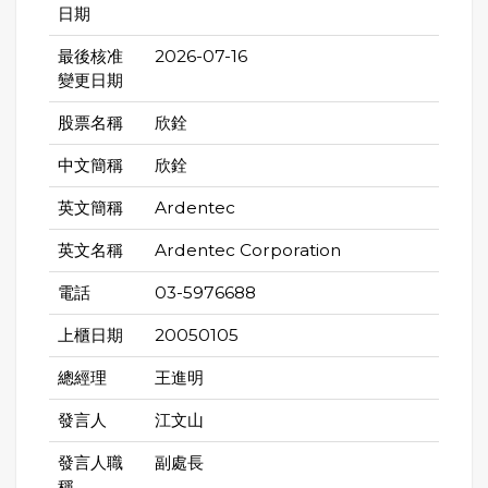
日期
最後核准
2026-07-16
變更日期
股票名稱
欣銓
中文簡稱
欣銓
英文簡稱
Ardentec
英文名稱
Ardentec Corporation
電話
03-5976688
上櫃日期
20050105
總經理
王進明
發言人
江文山
發言人職
副處長
稱