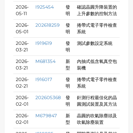
2026-
I925454
發
確認晶圓升降裝置的
05-11
明
上升參數的控制方法
2026-
202618259
發
捲帶式電子零件檢查
05-01
明
系統
2026-
I919619
發
測試參數設定系統
03-21
明
2026-
M681354
新
內抽式低含氧真空包
03-21
型
裝機
2026-
I916017
發
捲帶式電子零件檢查
02-21
明
系統
2026-
202605368
發
針測行程最佳化的晶
02-01
明
圓測試裝置及其方法
2026-
M679847
新
晶圓的吹氣除塵頭及
02-01
型
吹氣除塵裝置