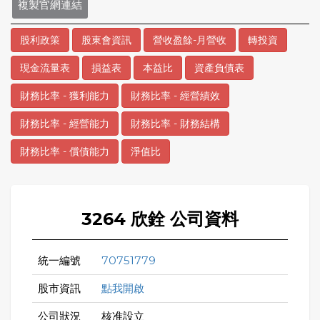
複製官網連結
股利政策
股東會資訊
營收盈餘-月營收
轉投資
現金流量表
損益表
本益比
資產負債表
財務比率 - 獲利能力
財務比率 - 經營績效
財務比率 - 經營能力
財務比率 - 財務結構
財務比率 - 償債能力
淨值比
3264 欣銓 公司資料
統一編號
70751779
股市資訊
點我開啟
公司狀況
核准設立