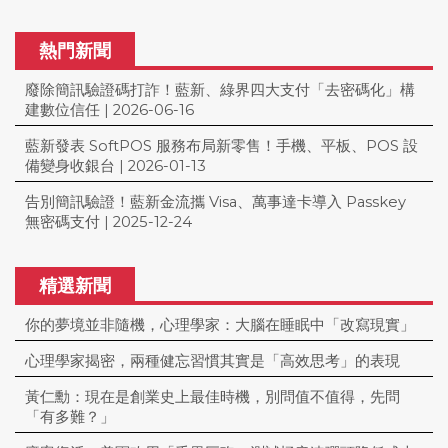
熱門新聞
廢除簡訊驗證碼打詐！藍新、綠界四大支付「去密碼化」構
建數位信任
|
2026-06-16
藍新發表 SoftPOS 服務布局新零售！手機、平板、POS 設
備變身收銀台
|
2026-01-13
告別簡訊驗證！藍新金流攜 Visa、萬事達卡導入 Passkey
無密碼支付
|
2025-12-24
精選新聞
你的夢境並非隨機，心理學家：大腦在睡眠中「改寫現實」
心理學家揭密，兩種健忘習慣其實是「高效思考」的表現
黃仁勳：現在是創業史上最佳時機，別問值不值得，先問
「有多難？」