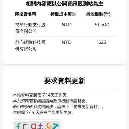
相關內容應以公開資訊觀測站為主
轉投資名稱
持股成本幣別
持股股數(千)
持股
簡單行動支付股
NTD
51,400
份有限公司
群心網路科技股
NTD
525
份有限公司
要求資料更新
本站資料更新需 7-14天工作天。
本頁資料若有錯誤請向政府機關申請變更。
若仍未與政府資料同步，請按下『要求更新資料』。
本站需 7-14 天左右同步更新生效。