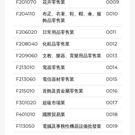
F201070
花卉零售業
0009
F204110
布疋、衣著、鞋、帽、傘、服
0010
飾品零售業
F206020
日常用品零售業
0011
F208040
化粧品零售業
0012
F209060
文教、樂器、育樂用品零售業
0013
F213010
電器零售業
0014
F213060
電信器材零售業
0015
F215010
首飾及貴金屬零售業
0016
F301020
超級市場業
0017
F401010
國際貿易業
0018
F113050
電腦及事務性機器設備批發業
0019