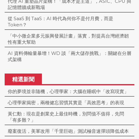
代理 AI 重塑晶片架構！「成本才是王道」，ASIC、CPU 與
記憶體牆成新戰場
從 SaaS 到 TaaS：AI 時代為何你不是付月費，而是
Token？
「中小微企業多元振興發展計畫」落實，對提高台灣經濟韌
性有重大幫助
AI 資料傳輸量暴增！WD 談「兩大儲存挑戰」：關鍵在分層
式架構
精選新聞
你的夢境並非隨機，心理學家：大腦在睡眠中「改寫現實」
心理學家揭密，兩種健忘習慣其實是「高效思考」的表現
黃仁勳：現在是創業史上最佳時機，別問值不值得，先問
「有多難？」
廢案復活，美軍改用「千里巨砲」測試極音速彈頭降低成本