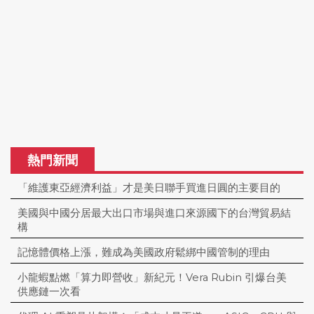
熱門新聞
「維護東亞經濟利益」才是美日聯手買進日圓的主要目的
美國與中國分居最大出口市場與進口來源國下的台灣貿易結
構
記憶體價格上漲，難成為美國政府鬆綁中國管制的理由
小龍蝦點燃「算力即營收」新紀元！Vera Rubin 引爆台美
供應鏈一次看