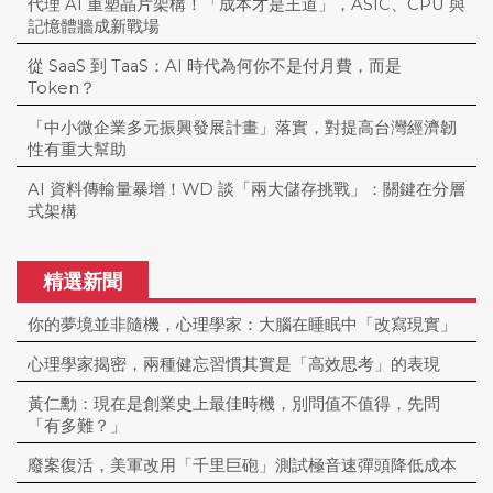
代理 AI 重塑晶片架構！「成本才是王道」，ASIC、CPU 與
記憶體牆成新戰場
從 SaaS 到 TaaS：AI 時代為何你不是付月費，而是
Token？
「中小微企業多元振興發展計畫」落實，對提高台灣經濟韌
性有重大幫助
AI 資料傳輸量暴增！WD 談「兩大儲存挑戰」：關鍵在分層
式架構
精選新聞
你的夢境並非隨機，心理學家：大腦在睡眠中「改寫現實」
心理學家揭密，兩種健忘習慣其實是「高效思考」的表現
黃仁勳：現在是創業史上最佳時機，別問值不值得，先問
「有多難？」
廢案復活，美軍改用「千里巨砲」測試極音速彈頭降低成本