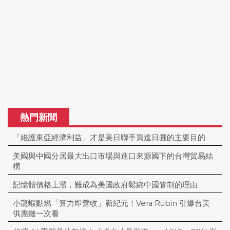
熱門新聞
「維護東亞經濟利益」才是美日聯手買進日圓的主要目的
美國與中國分居最大出口市場與進口來源國下的台灣貿易結
構
記憶體價格上漲，難成為美國政府鬆綁中國管制的理由
小龍蝦點燃「算力即營收」新紀元！Vera Rubin 引爆台美
供應鏈一次看