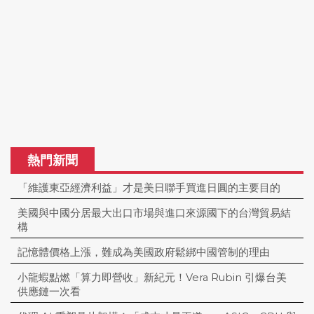
熱門新聞
「維護東亞經濟利益」才是美日聯手買進日圓的主要目的
美國與中國分居最大出口市場與進口來源國下的台灣貿易結
構
記憶體價格上漲，難成為美國政府鬆綁中國管制的理由
小龍蝦點燃「算力即營收」新紀元！Vera Rubin 引爆台美
供應鏈一次看