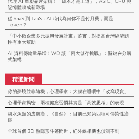
代理 AI 重塑晶片架構！「成本才是王道」，ASIC、CPU 與
記憶體牆成新戰場
從 SaaS 到 TaaS：AI 時代為何你不是付月費，而是
Token？
「中小微企業多元振興發展計畫」落實，對提高台灣經濟韌
性有重大幫助
AI 資料傳輸量暴增！WD 談「兩大儲存挑戰」：關鍵在分層
式架構
精選新聞
你的夢境並非隨機，心理學家：大腦在睡眠中「改寫現實」
心理學家揭密，兩種健忘習慣其實是「高效思考」的表現
淡水魚類的皮膚癌，《自然》：目前已知第四種可傳染性癌
症
全球首個 3D 熱隱形斗篷問世，紅外線相機也偵測不到