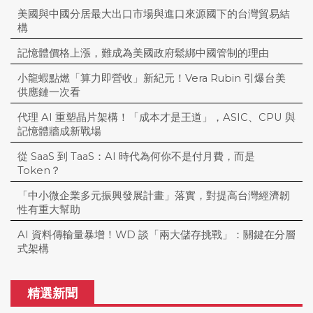
美國與中國分居最大出口市場與進口來源國下的台灣貿易結
構
記憶體價格上漲，難成為美國政府鬆綁中國管制的理由
小龍蝦點燃「算力即營收」新紀元！Vera Rubin 引爆台美
供應鏈一次看
代理 AI 重塑晶片架構！「成本才是王道」，ASIC、CPU 與
記憶體牆成新戰場
從 SaaS 到 TaaS：AI 時代為何你不是付月費，而是
Token？
「中小微企業多元振興發展計畫」落實，對提高台灣經濟韌
性有重大幫助
AI 資料傳輸量暴增！WD 談「兩大儲存挑戰」：關鍵在分層
式架構
精選新聞