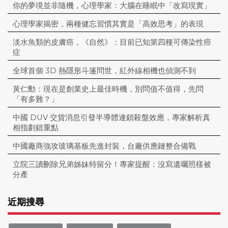
你的夢境並非隨機，心理學家：大腦在睡眠中「改寫現實」
心理學家揭密，兩種健忘習慣其實是「高效思考」的表現
淡水魚類的皮膚癌，《自然》：目前已知第四種可傳染性癌
症
全球首個 3D 熱隱形斗篷問世，紅外線相機也偵測不到
黃仁勳：現在是創業史上最佳時機，別問值不值得，先問
「有多難？」
中國 DUV 交貨消息引發半導體連鎖殺盤效應，專家解析真
相指劃錯重點
中國廠商強攻玻璃基板先進封裝，台廠供應鏈整合備戰
立院三讀刪除兄弟姊妹特留分！專家提醒：沒寫遺囑照樣被
分產
近期搜尋