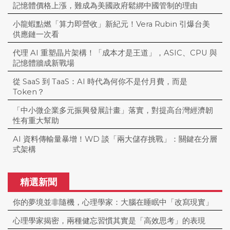
記憶體價格上漲，難成為美國政府鬆綁中國管制的理由
小龍蝦點燃「算力即營收」新紀元！Vera Rubin 引爆台美
供應鏈一次看
代理 AI 重塑晶片架構！「成本才是王道」，ASIC、CPU 與
記憶體牆成新戰場
從 SaaS 到 TaaS：AI 時代為何你不是付月費，而是
Token？
「中小微企業多元振興發展計畫」落實，對提高台灣經濟韌
性有重大幫助
AI 資料傳輸量暴增！WD 談「兩大儲存挑戰」：關鍵在分層
式架構
精選新聞
你的夢境並非隨機，心理學家：大腦在睡眠中「改寫現實」
心理學家揭密，兩種健忘習慣其實是「高效思考」的表現