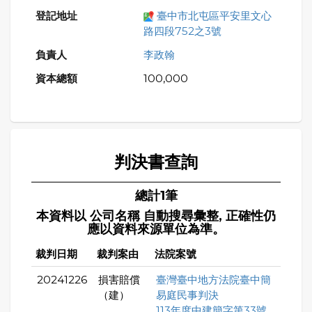
臺中市北屯區平安里文心
路四段752之3號
李政翰
100,000
判決書查詢
總計1筆
本資料以 公司名稱 自動搜尋彙整, 正確性仍
應以資料來源單位為準。
裁判日期
裁判案由
法院案號
20241226
損害賠償
臺灣臺中地方法院臺中簡
（建）
易庭民事判決
113年度中建簡字第33號