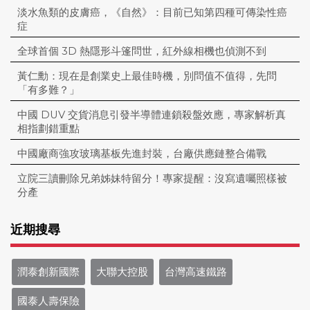
淡水魚類的皮膚癌，《自然》：目前已知第四種可傳染性癌
症
全球首個 3D 熱隱形斗篷問世，紅外線相機也偵測不到
黃仁勳：現在是創業史上最佳時機，別問值不值得，先問
「有多難？」
中國 DUV 交貨消息引發半導體連鎖殺盤效應，專家解析真
相指劃錯重點
中國廠商強攻玻璃基板先進封裝，台廠供應鏈整合備戰
立院三讀刪除兄弟姊妹特留分！專家提醒：沒寫遺囑照樣被
分產
近期搜尋
潤泰創新國際
大聯大控股
台灣高速鐵路
國泰人壽保險