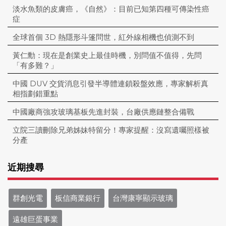
淡水魚類的皮膚癌，《自然》：目前已知第四種可傳染性癌
症
全球首個 3D 熱隱形斗篷問世，紅外線相機也偵測不到
黃仁勳：現在是創業史上最佳時機，別問值不值得，先問
「有多難？」
中國 DUV 交貨消息引發半導體連鎖殺盤效應，專家解析真
相指劃錯重點
中國廠商強攻玻璃基板先進封裝，台廠供應鏈整合備戰
立院三讀刪除兄弟姊妹特留分！專家提醒：沒寫遺囑照樣被
分產
近期搜尋
群創光電
板信商業銀行
台灣康寧顯示玻璃
遠雄巨蛋事業