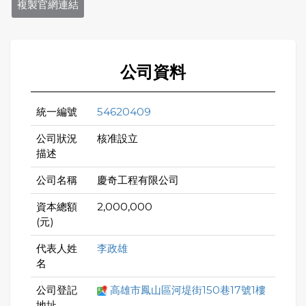
複製官網連結
公司資料
統一編號
54620409
公司狀況
核准設立
描述
公司名稱
慶奇工程有限公司
資本總額
2,000,000
(元)
代表人姓
李政雄
名
公司登記
高雄市鳳山區河堤街150巷17號1樓
地址