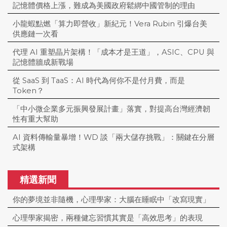
記憶體價格上漲，難成為美國政府鬆綁中國管制的理由
小龍蝦點燃「算力即營收」新紀元！Vera Rubin 引爆台美
供應鏈一次看
代理 AI 重塑晶片架構！「成本才是王道」，ASIC、CPU 與
記憶體牆成新戰場
從 SaaS 到 TaaS：AI 時代為何你不是付月費，而是
Token？
「中小微企業多元振興發展計畫」落實，對提高台灣經濟韌
性有重大幫助
AI 資料傳輸量暴增！WD 談「兩大儲存挑戰」：關鍵在分層
式架構
精選新聞
你的夢境並非隨機，心理學家：大腦在睡眠中「改寫現實」
心理學家揭密，兩種健忘習慣其實是「高效思考」的表現