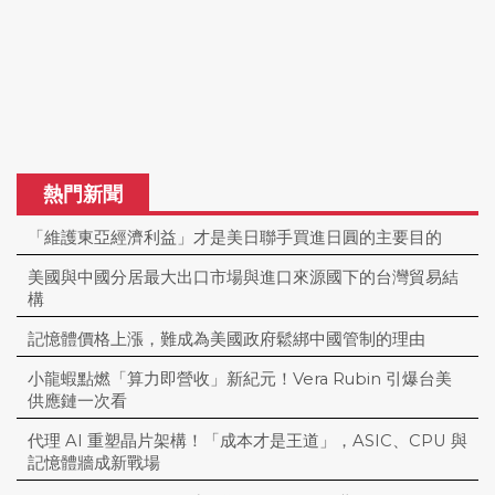
熱門新聞
「維護東亞經濟利益」才是美日聯手買進日圓的主要目的
美國與中國分居最大出口市場與進口來源國下的台灣貿易結
構
記憶體價格上漲，難成為美國政府鬆綁中國管制的理由
小龍蝦點燃「算力即營收」新紀元！Vera Rubin 引爆台美
供應鏈一次看
代理 AI 重塑晶片架構！「成本才是王道」，ASIC、CPU 與
記憶體牆成新戰場