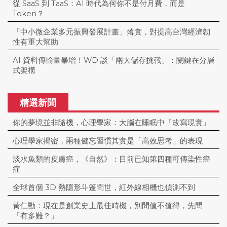
從 SaaS 到 TaaS：AI 時代為何你不是付月費，而是
Token？
「中小微企業多元振興發展計畫」落實，對提高台灣經濟韌
性有重大幫助
AI 資料傳輸量暴增！WD 談「兩大儲存挑戰」：關鍵在分層
式架構
精選新聞
你的夢境並非隨機，心理學家：大腦在睡眠中「改寫現實」
心理學家揭密，兩種健忘習慣其實是「高效思考」的表現
淡水魚類的皮膚癌，《自然》：目前已知第四種可傳染性癌
症
全球首個 3D 熱隱形斗篷問世，紅外線相機也偵測不到
黃仁勳：現在是創業史上最佳時機，別問值不值得，先問
「有多難？」