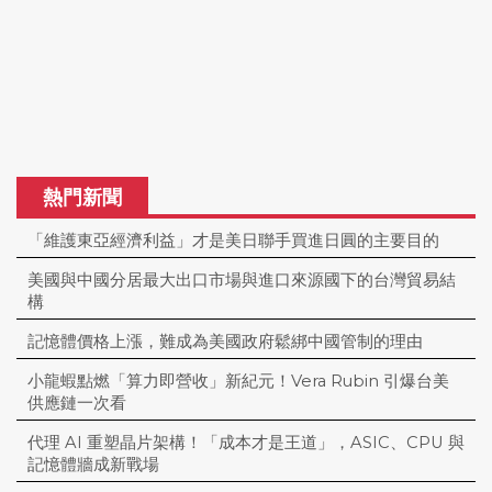
熱門新聞
「維護東亞經濟利益」才是美日聯手買進日圓的主要目的
美國與中國分居最大出口市場與進口來源國下的台灣貿易結
構
記憶體價格上漲，難成為美國政府鬆綁中國管制的理由
小龍蝦點燃「算力即營收」新紀元！Vera Rubin 引爆台美
供應鏈一次看
代理 AI 重塑晶片架構！「成本才是王道」，ASIC、CPU 與
記憶體牆成新戰場