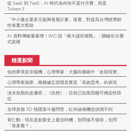
從 SaaS 到 TaaS：AI 時代為何你不是付月費，而是
Token？
「中小微企業多元振興發展計畫」落實，對提高台灣經濟韌
性有重大幫助
AI 資料傳輸量暴增！WD 談「兩大儲存挑戰」：關鍵在分層
式架構
精選新聞
你的夢境並非隨機，心理學家：大腦在睡眠中「改寫現實」
心理學家揭密，兩種健忘習慣其實是「高效思考」的表現
淡水魚類的皮膚癌，《自然》：目前已知第四種可傳染性癌
症
全球首個 3D 熱隱形斗篷問世，紅外線相機也偵測不到
黃仁勳：現在是創業史上最佳時機，別問值不值得，先問
「有多難？」