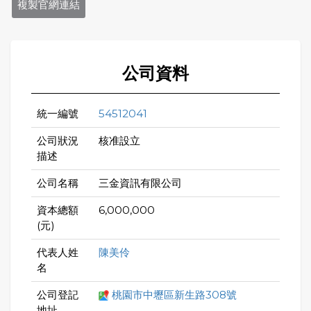
複製官網連結
公司資料
統一編號
54512041
公司狀況
核准設立
描述
公司名稱
三金資訊有限公司
資本總額
6,000,000
(元)
代表人姓
陳美伶
名
公司登記
桃園市中壢區新生路308號
地址