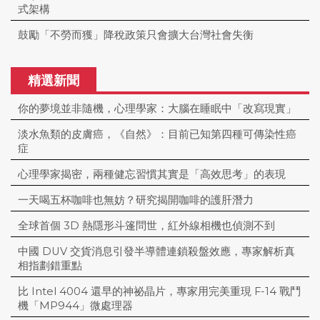
式架構
鼓勵「不勞而獲」降稅政策只會擴大台灣社會失衡
精選新聞
你的夢境並非隨機，心理學家：大腦在睡眠中「改寫現實」
淡水魚類的皮膚癌，《自然》：目前已知第四種可傳染性癌
症
心理學家揭密，兩種健忘習慣其實是「高效思考」的表現
一天喝五杯咖啡也無妨？研究揭開咖啡的護肝潛力
全球首個 3D 熱隱形斗篷問世，紅外線相機也偵測不到
中國 DUV 交貨消息引發半導體連鎖殺盤效應，專家解析真
相指劃錯重點
比 Intel 4004 還早的神祕晶片，專家用完美重現 F-14 戰鬥
機「MP944」微處理器