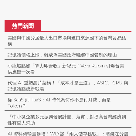
熱門新聞
美國與中國分居最大出口市場與進口來源國下的台灣貿易結
構
記憶體價格上漲，難成為美國政府鬆綁中國管制的理由
小龍蝦點燃「算力即營收」新紀元！Vera Rubin 引爆台美
供應鏈一次看
代理 AI 重塑晶片架構！「成本才是王道」，ASIC、CPU 與
記憶體牆成新戰場
從 SaaS 到 TaaS：AI 時代為何你不是付月費，而是
Token？
「中小微企業多元振興發展計畫」落實，對提高台灣經濟韌
性有重大幫助
AI 資料傳輸量暴增！WD 談「兩大儲存挑戰」：關鍵在分層