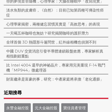
你的夢境並非隨機，心理學家：大腦在睡眠中「改寫現實」
淡水魚類的皮膚癌，《自然》：目前已知第四種可傳染性癌
症
心理學家揭密，兩種健忘習慣其實是「高效思考」的表現
一天喝五杯咖啡也無妨？研究揭開咖啡的護肝潛力
全球首個 3D 熱隱形斗篷問世，紅外線相機也偵測不到
中國 DUV 交貨消息引發半導體連鎖殺盤效應，專家解析真
相指劃錯重點
比 Intel 4004 還早的神祕晶片，專家用完美重現 F-14 戰鬥
機「MP944」微處理器
財富繼承是富豪的事，研究：中產家庭將承擔「老化通膨」
近期搜尋
永豐金融控股
元大金融控股
寶佳資產管理