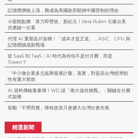
記憶體價格上漲，難成為美國政府鬆綁中國管制的理由
小龍蝦點燃「算力即營收」新紀元！Vera Rubin 引爆台美
供應鏈一次看
代理 AI 重塑晶片架構！「成本才是王道」，ASIC、CPU 與
記憶體牆成新戰場
從 SaaS 到 TaaS：AI 時代為何你不是付月費，而是
Token？
「中小微企業多元振興發展計畫」落實，對提高台灣經濟韌
性有重大幫助
AI 資料傳輸量暴增！WD 談「兩大儲存挑戰」：關鍵在分層
式架構
鼓勵「不勞而獲」降稅政策只會擴大台灣社會失衡
精選新聞