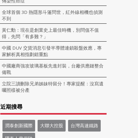
傳染性癌症
全球首個 3D 熱隱形斗篷問世，紅外線相機也偵測
不到
黃仁勳：現在是創業史上最佳時機，別問值不值
得，先問「有多難？」
中國 DUV 交貨消息引發半導體連鎖殺盤效應，專
家解析真相指劃錯重點
中國廠商強攻玻璃基板先進封裝，台廠供應鏈整合
備戰
立院三讀刪除兄弟姊妹特留分！專家提醒：沒寫遺
囑照樣被分產
近期搜尋
潤泰創新國際
大聯大控股
台灣高速鐵路