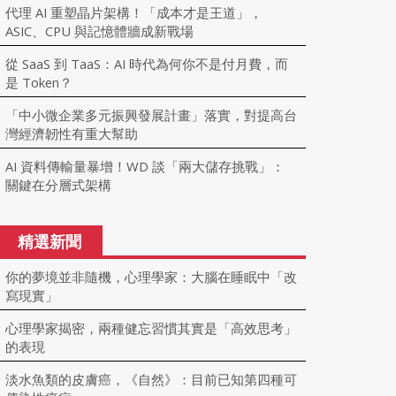
代理 AI 重塑晶片架構！「成本才是王道」，
ASIC、CPU 與記憶體牆成新戰場
從 SaaS 到 TaaS：AI 時代為何你不是付月費，而
是 Token？
「中小微企業多元振興發展計畫」落實，對提高台
灣經濟韌性有重大幫助
AI 資料傳輸量暴增！WD 談「兩大儲存挑戰」：
關鍵在分層式架構
精選新聞
你的夢境並非隨機，心理學家：大腦在睡眠中「改
寫現實」
心理學家揭密，兩種健忘習慣其實是「高效思考」
的表現
淡水魚類的皮膚癌，《自然》：目前已知第四種可