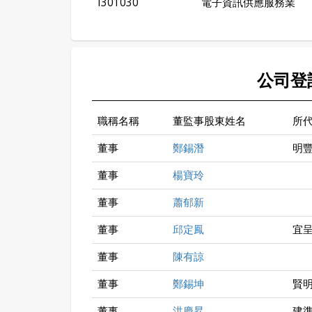
I301030
電子資訊供應服務業
公司登
職稱名稱
董監事股東姓名
所
董事
鄭錫潛
明
董事
楊寶玲
董事
蕭郁新
董事
邱定鳳
宜
董事
陳有諒
董事
鄭錫坤
賢
董事
洪慶昇
建