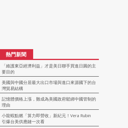
熱門新聞
「維護東亞經濟利益」才是美日聯手買進日圓的主
要目的
美國與中國分居最大出口市場與進口來源國下的台
灣貿易結構
記憶體價格上漲，難成為美國政府鬆綁中國管制的
理由
小龍蝦點燃「算力即營收」新紀元！Vera Rubin
引爆台美供應鏈一次看