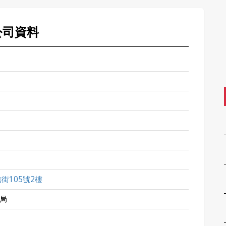
公司資料
街105號2樓
局