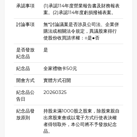
承認事項
(1)承認114年度營業報告書及財務報表
案。(2)承認114年度虧損撥補表案。
討論事項
無*討論議案是否涉及公司法、企業併
購法或相關法令規定，異議股東得行
使股份收買請求權：○是●否
是否發放
是
紀念品
紀念品
全家禮物卡50元
開會方式
實體方式召開
紀念品公
20260325
告日
紀念品發
持股未滿1000股之股東，除股東親自
放原則
出席股東會或以電子方式行使表決權
者得領取外，本公司將不予發放紀念
品。