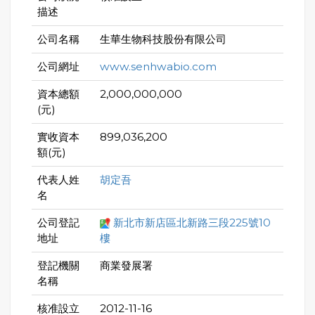
描述
公司名稱
生華生物科技股份有限公司
公司網址
www.senhwabio.com
資本總額
2,000,000,000
(元)
實收資本
899,036,200
額(元)
代表人姓
胡定吾
名
公司登記
新北市新店區北新路三段225號10
地址
樓
登記機關
商業發展署
名稱
核准設立
2012-11-16