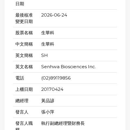
日期
最後核准
2026-06-24
變更日期
股票名稱
生華科
中文簡稱
生華科
英文簡稱
SH
英文名稱
Senhwa Biosciences Inc.
電話
(02)89119856
上櫃日期
20170424
總經理
黃品諺
發言人
張小萍
發言人職
執行副總經理暨財務長
稱