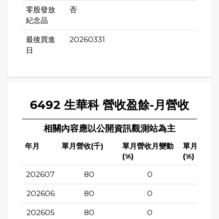
零股發放
否
紀念品
最後買進
20260331
日
6492 生華科 營收盈餘-月營收
相關內容應以公開資訊觀測站為主
年月
單月營收(千)
單月營收月變動
單月營收
(%)
(%)
202607
80
0
-3.61
202606
80
0
-4.7
202605
80
0
-3.61