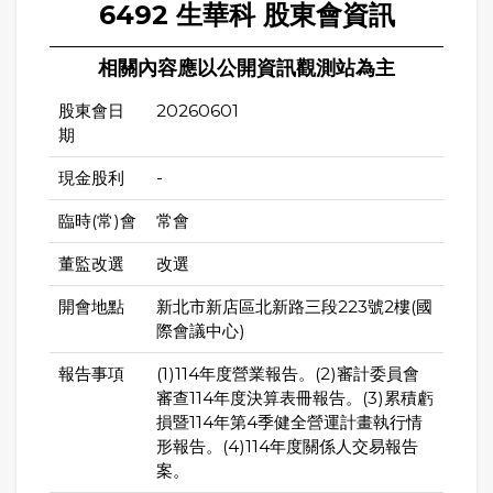
6492 生華科 股東會資訊
相關內容應以公開資訊觀測站為主
股東會日
20260601
期
現金股利
-
臨時(常)會
常會
董監改選
改選
開會地點
新北市新店區北新路三段223號2樓(國
際會議中心)
報告事項
(1)114年度營業報告。(2)審計委員會
審查114年度決算表冊報告。(3)累積虧
損暨114年第4季健全營運計畫執行情
形報告。(4)114年度關係人交易報告
案。