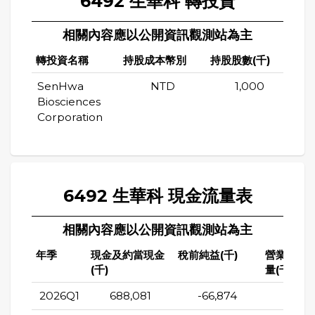
6492 生華科 轉投資
相關內容應以公開資訊觀測站為主
轉投資名稱
持股成本幣別
持股股數(千)
持股
SenHwa
NTD
1,000
Biosciences
Corporation
6492 生華科 現金流量表
相關內容應以公開資訊觀測站為主
年季
現金及約當現金
稅前純益(千)
營業活動
(千)
量(千)
2026Q1
688,081
-66,874
-83,5