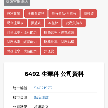
複製官網連結
股利政策
股東會資訊
營收盈餘-月營收
轉投資
現金流量表
損益表
本益比
資產負債表
財務比率 - 獲利能力
財務比率 - 經營績效
財務比率 - 經營能力
財務比率 - 財務結構
財務比率 - 償債能力
淨值比
6492 生華科 公司資料
統一編號
54021973
股市資訊
點我開啟
公司狀況
核准設立