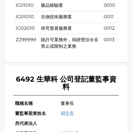
IC01010
藥品檢驗業
0010
IG01010
生物技術服務業
0011
IG02010
研究發展服務業
0012
ZZ99999
除許可業務外，得經營法令非
0013
禁止或限制之業務
6492 生華科 公司登記董監事資
料
董事長
胡定吾