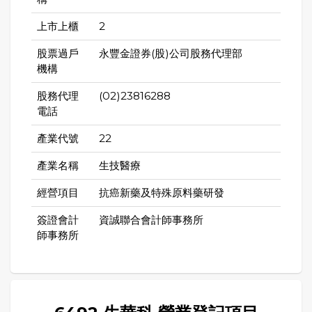
上市上櫃
2
股票過戶
永豐金證券(股)公司股務代理部
機構
股務代理
(02)23816288
電話
產業代號
22
產業名稱
生技醫療
經營項目
抗癌新藥及特殊原料藥研發
簽證會計
資誠聯合會計師事務所
師事務所