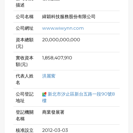
描述
公司名稱
緯穎科技服務股份有限公司
公司網址
www.wiwynn.com
資本總額
20,000,000,000
(元)
實收資本
1,858,407,910
額(元)
代表人姓
洪麗寗
名
公司登記
新北市汐止區新台五路一段90號8
地址
樓
登記機關
商業發展署
名稱
核准設立
2012-03-03