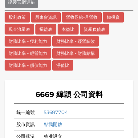
複製官網連結
股利政策
股東會資訊
營收盈餘-月營收
轉投資
現金流量表
損益表
本益比
資產負債表
財務比率 - 獲利能力
財務比率 - 經營績效
財務比率 - 經營能力
財務比率 - 財務結構
財務比率 - 償債能力
淨值比
6669 緯穎 公司資料
統一編號
53687704
股市資訊
點我開啟
公司狀況
核准設立