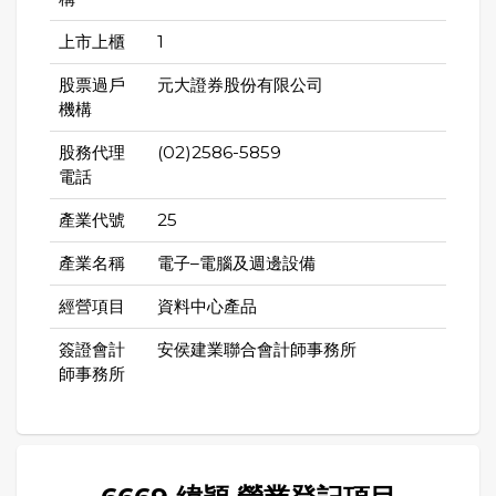
上市上櫃
1
股票過戶
元大證券股份有限公司
機構
股務代理
(02)2586-5859
電話
產業代號
25
產業名稱
電子–電腦及週邊設備
經營項目
資料中心產品
簽證會計
安侯建業聯合會計師事務所
師事務所