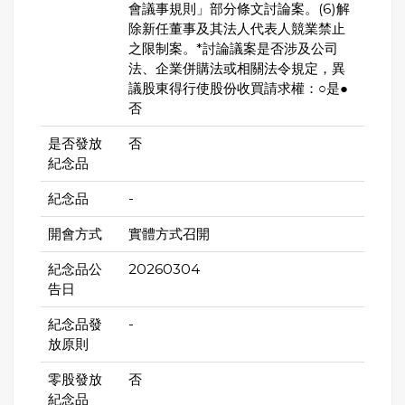
會議事規則」部分條文討論案。(6)解
除新任董事及其法人代表人競業禁止
之限制案。*討論議案是否涉及公司
法、企業併購法或相關法令規定，異
議股東得行使股份收買請求權：○是●
否
是否發放
否
紀念品
紀念品
-
開會方式
實體方式召開
紀念品公
20260304
告日
紀念品發
-
放原則
零股發放
否
紀念品