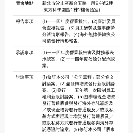
開會地點
新北市汐止區新台五路一段94號2樓
(東方科學園區C棟2樓會議室)
報告事項
(1)一一四年度營業報告。(2)審計委員
會查核報告。(3)員工酬勞及董事酬勞
分派情形報告。(4)海外無擔保轉換公
司債發行情形報告。
承認事項
(1)一一四年度營業報告書及財務報表
承認案。(2)一一四年度盈餘分配承認
案。
討論事項
(1)修訂本公司「公司章程」部分條文
討論案。(2)盈餘轉增資發行新股討論
案。(3)發行一一五年第一次限制員工
權利新股討論案。(4)擬辦理現金增資
發行普通股參與發行海外存託憑證及
／或現金增資發行普通股及／或以私
募方式辦理現金增資發行普通股及／
或以私募方式發行普通股參與海外存
託憑證討論案。(5)修訂本公司「股東