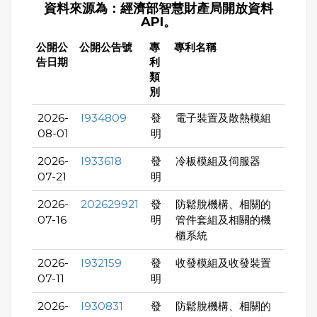
資料來源為：經濟部智慧財產局開放資料
API。
公開公
公開公告號
專
專利名稱
告日期
利
類
別
2026-
I934809
發
電子裝置及散熱模組
08-01
明
2026-
I933618
發
冷板模組及伺服器
07-21
明
2026-
202629921
發
防鬆脫機構、相關的
07-16
明
管件套組及相關的機
櫃系統
2026-
I932159
發
收發模組及收發裝置
07-11
明
2026-
I930831
發
防鬆脫機構、相關的