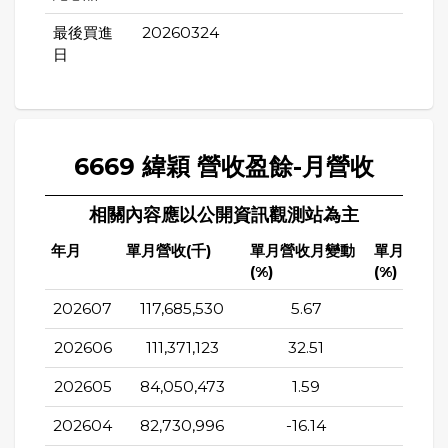
最後買進
20260324
日
6669 緯穎 營收盈餘-月營收
相關內容應以公開資訊觀測站為主
年月
單月營收(千)
單月營收月變動
單月營收
(%)
(%)
202607
117,685,530
5.67
39.2
202606
111,371,123
32.51
29.7
202605
84,050,473
1.59
18.16
202604
82,730,996
-16.14
29.6