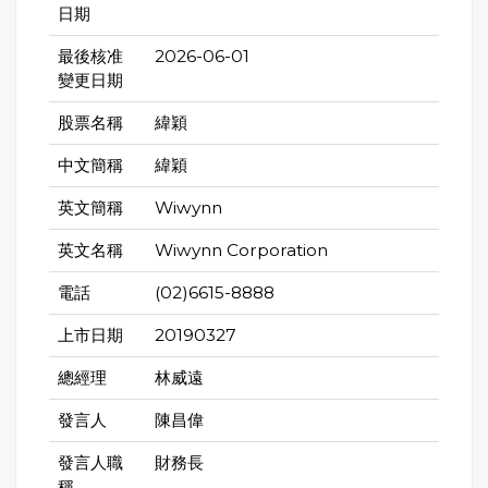
日期
最後核准
2026-06-01
變更日期
股票名稱
緯穎
中文簡稱
緯穎
英文簡稱
Wiwynn
英文名稱
Wiwynn Corporation
電話
(02)6615-8888
上市日期
20190327
總經理
林威遠
發言人
陳昌偉
發言人職
財務長
稱