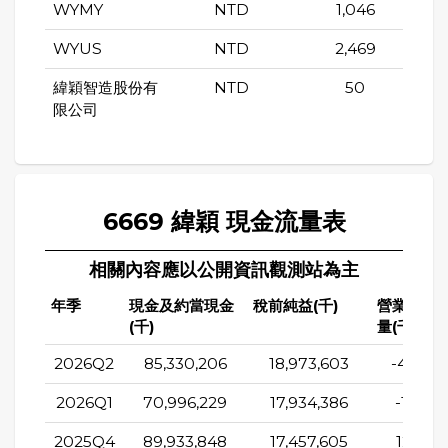
WYMY
NTD
1,046
WYUS
NTD
2,469
緯穎智造股份有
NTD
50
限公司
6669 緯穎 現金流量表
相關內容應以公開資訊觀測站為主
年季
現金及約當現金
稅前純益(千)
營業活動
(千)
量(千)
2026Q2
85,330,206
18,973,603
-45,413
2026Q1
70,996,229
17,934,386
-16,154
2025Q4
89,933,848
17,457,605
12,361,