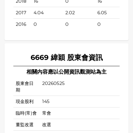
2018
16
0
16
2017
4.04
2.02
6.05
2016
0
0
0
6669 緯穎 股東會資訊
相關內容應以公開資訊觀測站為主
股東會日
20260525
期
現金股利
145
臨時(常)會
常會
董監改選
改選