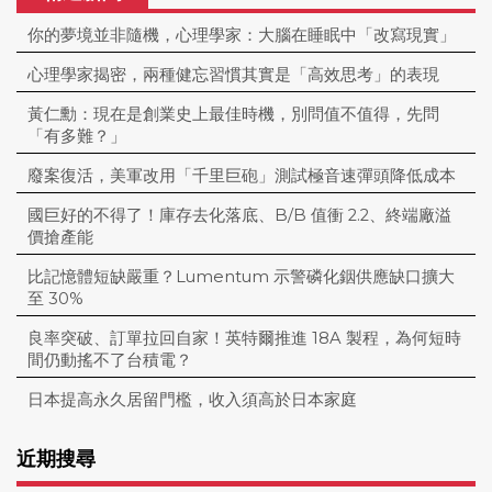
你的夢境並非隨機，心理學家：大腦在睡眠中「改寫現實」
心理學家揭密，兩種健忘習慣其實是「高效思考」的表現
黃仁勳：現在是創業史上最佳時機，別問值不值得，先問
「有多難？」
廢案復活，美軍改用「千里巨砲」測試極音速彈頭降低成本
國巨好的不得了！庫存去化落底、B/B 值衝 2.2、終端廠溢
價搶產能
比記憶體短缺嚴重？Lumentum 示警磷化銦供應缺口擴大
至 30%
良率突破、訂單拉回自家！英特爾推進 18A 製程，為何短時
間仍動搖不了台積電？
日本提高永久居留門檻，收入須高於日本家庭
近期搜尋