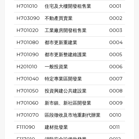
H701010
住宅及大樓開發租售業
0001
H703090
不動產買賣業
0002
H701020
工業廠房開發租售業
0003
H701080
都市更新重建業
0004
H701090
都市更新整建維護業
0005
H201010
一般投資業
0006
H701040
特定專業區開發業
0007
H701050
投資興建公共建設業
0008
H701060
新市鎮、新社區開發業
0009
H701070
區段徵收及市地重劃代辦業
0010
F111090
建材批發業
0011