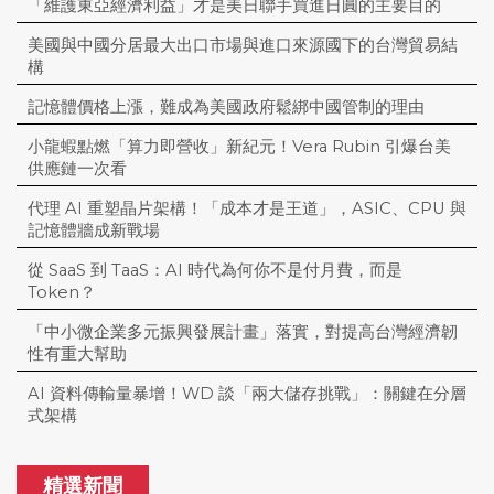
「維護東亞經濟利益」才是美日聯手買進日圓的主要目的
美國與中國分居最大出口市場與進口來源國下的台灣貿易結
構
記憶體價格上漲，難成為美國政府鬆綁中國管制的理由
小龍蝦點燃「算力即營收」新紀元！Vera Rubin 引爆台美
供應鏈一次看
代理 AI 重塑晶片架構！「成本才是王道」，ASIC、CPU 與
記憶體牆成新戰場
從 SaaS 到 TaaS：AI 時代為何你不是付月費，而是
Token？
「中小微企業多元振興發展計畫」落實，對提高台灣經濟韌
性有重大幫助
AI 資料傳輸量暴增！WD 談「兩大儲存挑戰」：關鍵在分層
式架構
精選新聞