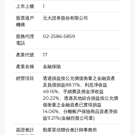
上市上櫃
1
股票過戶
元大證券股份有限公司
機構
股務代理
02-2586-5859
電話
產業代號
17
產業名稱
金融保險
經營項目
透過損益按公允價值衡量之金融資產
及負債損益88.11%、利息淨收益
49.16%、手續費及佣金淨收益
20.22%、透過其他綜合損益按公允價
值衡量之金融資產已實現損益
14.06%、分離帳戶保險商品資產淨損
益9.21%(金融控股公司業)
簽證會計
勤業眾信聯合會計師事務所