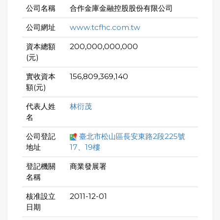
公司名稱
合作金庫金融控股股份有限公司
公司網址
www.tcfhc.com.tw
資本總額
200,000,000,000
(元)
實收資本
156,809,369,140
額(元)
代表人姓
林衍茂
名
公司登記
臺北市松山區長安東路2段225號
地址
17、19樓
登記機關
商業發展署
名稱
核准設立
2011-12-01
日期