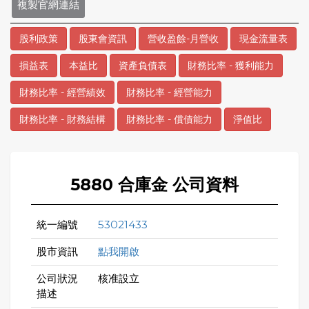
複製官網連結
股利政策
股東會資訊
營收盈餘-月營收
現金流量表
損益表
本益比
資產負債表
財務比率 - 獲利能力
財務比率 - 經營績效
財務比率 - 經營能力
財務比率 - 財務結構
財務比率 - 償債能力
淨值比
5880 合庫金 公司資料
統一編號
53021433
股市資訊
點我開啟
公司狀況
核准設立
描述