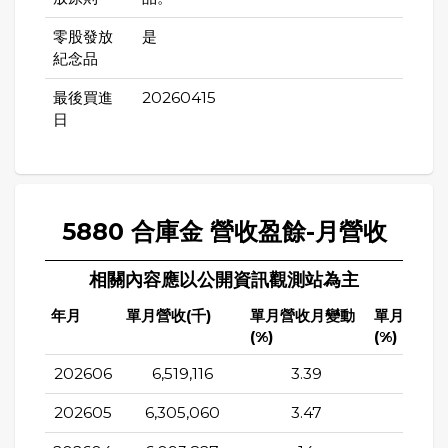
零股發放
是
紀念品
最後買進
20260415
日
5880 合庫金 營收盈餘-月營收
相關內容應以公開資訊觀測站為主
年月
單月營收(千)
單月營收月變動
單月營收
(%)
(%)
202606
6,519,116
3.39
-8.4
202605
6,305,060
3.47
37.4