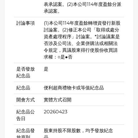
表承認案。(2)本公司114年度盈餘分派
承認案。
討論事項
(1)本公司114年度盈餘轉增資發行新股
討論案。(2)修正本公司「取得或處分
資產處理程序」討論案。*討論議案是
否涉及公司法、企業併購法或相關法
令規定，異議股東得行使股份收買請
求權：○是●否
是否發放
是
紀念品
紀念品
便利超商禮物卡或等值紀念品
開會方式
實體方式召開
紀念品公
20260423
告日
紀念品發
股東持股不限股數，均予發放紀念
放原則
品。