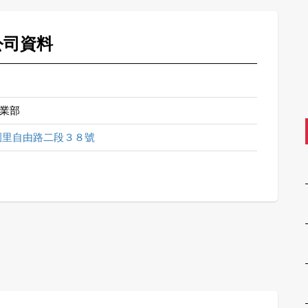
公司資料
業部
園里自由路二段３８號