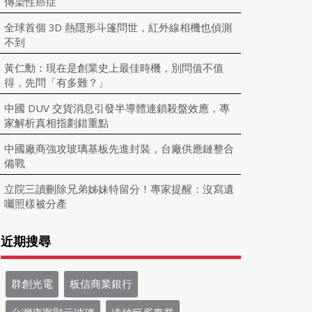
傳染性癌症
全球首個 3D 熱隱形斗篷問世，紅外線相機也偵測
不到
黃仁勳：現在是創業史上最佳時機，別問值不值
得，先問「有多難？」
中國 DUV 交貨消息引發半導體連鎖殺盤效應，專
家解析真相指劃錯重點
中國廠商強攻玻璃基板先進封裝，台廠供應鏈整合
備戰
立院三讀刪除兄弟姊妹特留分！專家提醒：沒寫遺
囑照樣被分產
近期搜尋
群創光電
板信商業銀行