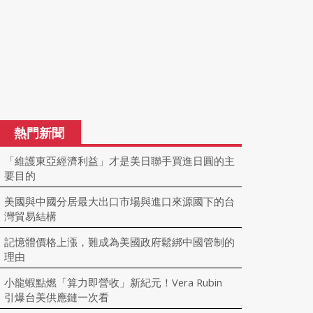
熱門新聞
「維護東亞經濟利益」才是美日聯手買進日圓的主
要目的
美國與中國分居最大出口市場與進口來源國下的台
灣貿易結構
記憶體價格上漲，難成為美國政府鬆綁中國管制的
理由
小龍蝦點燃「算力即營收」新紀元！Vera Rubin
引爆台美供應鏈一次看