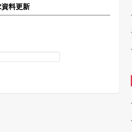
求資料更新
。