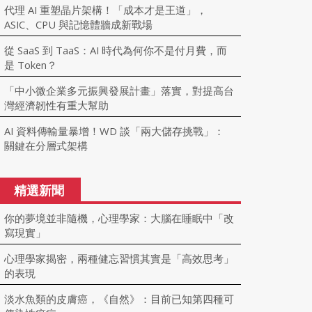
代理 AI 重塑晶片架構！「成本才是王道」，
ASIC、CPU 與記憶體牆成新戰場
從 SaaS 到 TaaS：AI 時代為何你不是付月費，而
是 Token？
「中小微企業多元振興發展計畫」落實，對提高台
灣經濟韌性有重大幫助
AI 資料傳輸量暴增！WD 談「兩大儲存挑戰」：
關鍵在分層式架構
精選新聞
你的夢境並非隨機，心理學家：大腦在睡眠中「改
寫現實」
心理學家揭密，兩種健忘習慣其實是「高效思考」
的表現
淡水魚類的皮膚癌，《自然》：目前已知第四種可