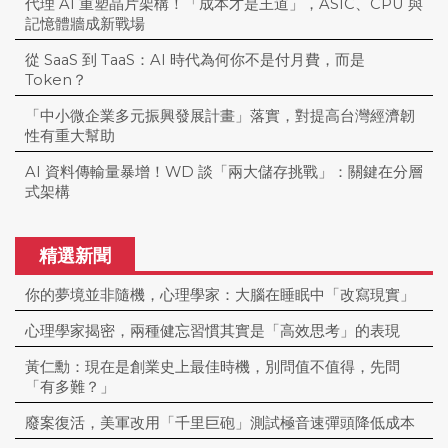
代理 AI 重塑晶片架構！「成本才是王道」，ASIC、CPU 與
記憶體牆成新戰場
從 SaaS 到 TaaS：AI 時代為何你不是付月費，而是
Token？
「中小微企業多元振興發展計畫」落實，對提高台灣經濟韌
性有重大幫助
AI 資料傳輸量暴增！WD 談「兩大儲存挑戰」：關鍵在分層
式架構
精選新聞
你的夢境並非隨機，心理學家：大腦在睡眠中「改寫現實」
心理學家揭密，兩種健忘習慣其實是「高效思考」的表現
黃仁勳：現在是創業史上最佳時機，別問值不值得，先問
「有多難？」
廢案復活，美軍改用「千里巨砲」測試極音速彈頭降低成本