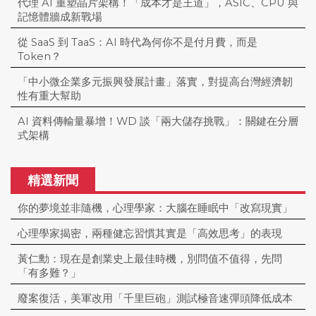
代理 AI 重塑晶片架構！「成本才是王道」，ASIC、CPU 與
記憶體牆成新戰場
從 SaaS 到 TaaS：AI 時代為何你不是付月費，而是
Token？
「中小微企業多元振興發展計畫」落實，對提高台灣經濟韌
性有重大幫助
AI 資料傳輸量暴增！WD 談「兩大儲存挑戰」：關鍵在分層
式架構
精選新聞
你的夢境並非隨機，心理學家：大腦在睡眠中「改寫現實」
心理學家揭密，兩種健忘習慣其實是「高效思考」的表現
黃仁勳：現在是創業史上最佳時機，別問值不值得，先問
「有多難？」
廢案復活，美軍改用「千里巨砲」測試極音速彈頭降低成本