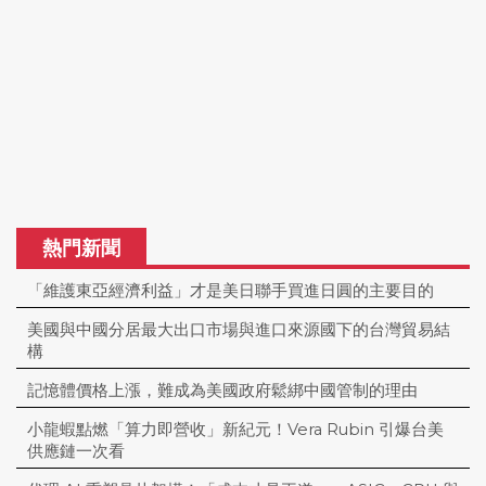
熱門新聞
「維護東亞經濟利益」才是美日聯手買進日圓的主要目的
美國與中國分居最大出口市場與進口來源國下的台灣貿易結
構
記憶體價格上漲，難成為美國政府鬆綁中國管制的理由
小龍蝦點燃「算力即營收」新紀元！Vera Rubin 引爆台美
供應鏈一次看