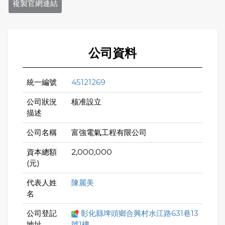
複製官網連結
公司資料
統一編號
45121269
公司狀況
核准設立
描述
公司名稱
富強電氣工程有限公司
資本總額
2,000,000
(元)
代表人姓
陳麗美
名
公司登記
彰化縣埤頭鄉合興村水江路631巷13
地址
號1樓