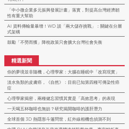
「中小微企業多元振興發展計畫」落實，對提高台灣經濟韌
性有重大幫助
AI 資料傳輸量暴增！WD 談「兩大儲存挑戰」：關鍵在分層
式架構
鼓勵「不勞而獲」降稅政策只會擴大台灣社會失衡
精選新聞
你的夢境並非隨機，心理學家：大腦在睡眠中「改寫現實」
淡水魚類的皮膚癌，《自然》：目前已知第四種可傳染性癌
症
心理學家揭密，兩種健忘習慣其實是「高效思考」的表現
一天喝五杯咖啡也無妨？研究揭開咖啡的護肝潛力
全球首個 3D 熱隱形斗篷問世，紅外線相機也偵測不到