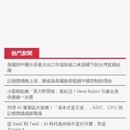
熱門新聞
美國與中國分居最大出口市場與進口來源國下的台灣貿易結
構
記憶體價格上漲，難成為美國政府鬆綁中國管制的理由
小龍蝦點燃「算力即營收」新紀元！Vera Rubin 引爆台美
供應鏈一次看
代理 AI 重塑晶片架構！「成本才是王道」，ASIC、CPU 與
記憶體牆成新戰場
從 SaaS 到 TaaS：AI 時代為何你不是付月費，而是
Token？