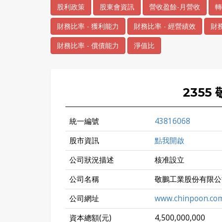
股利政策
股東會資訊
營收盈餘-月營收
轉
財務比率 - 獲利能力
財務比率 - 經營績效
財務
財務比率 - 償債能力
淨值比
2355
統一編號
43816068
股市資訊
點我開啟
公司狀況描述
核准設立
公司名稱
敬鵬工業股份有限公
公司網址
www.chinpoon.co
資本總額(元)
4,500,000,000