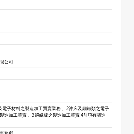
限公司
及電子材料之製造加工買賣業務;、2沖床及鋼鐵類之電子
製造加工買賣;、3絕緣板之製造加工買賣;4前項有關進
事務所