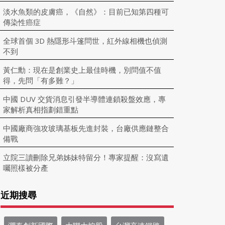
淡水魚類的皮膚癌，《自然》：目前已知第四種可
傳染性癌症
全球首個 3D 熱隱形斗篷問世，紅外線相機也偵測
不到
黃仁勳：現在是創業史上最佳時機，別問值不值
得，先問「有多難？」
中國 DUV 交貨消息引發半導體連鎖殺盤效應，專
家解析真相指劃錯重點
中國廠商強攻玻璃基板先進封裝，台廠供應鏈整合
備戰
立院三讀刪除兄弟姊妹特留分！專家提醒：沒寫遺
囑照樣被分產
近期搜尋