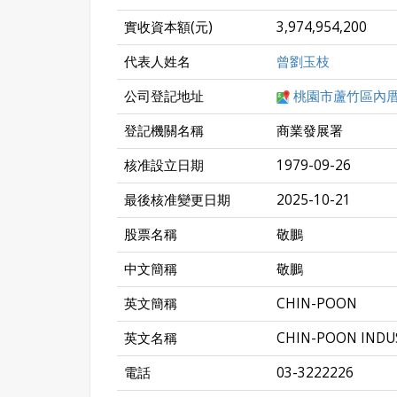
實收資本額(元)
3,974,954,200
代表人姓名
曾劉玉枝
公司登記地址
桃園市蘆竹區內厝
登記機關名稱
商業發展署
核准設立日期
1979-09-26
最後核准變更日期
2025-10-21
股票名稱
敬鵬
中文簡稱
敬鵬
英文簡稱
CHIN-POON
英文名稱
CHIN-POON INDUS
電話
03-3222226