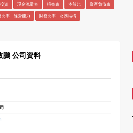
投資
現金流量表
損益表
本益比
資產負債表
比率 - 經營能力
財務比率 - 財務結構
 敬鵬 公司資料
司
m