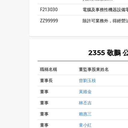
F213030
電腦及事務性機器設備
ZZ99999
除許可業務外，得經營
2355 敬鵬
職稱名稱
董監事股東姓名
董事長
曾劉玉枝
董事
黃維金
董事
林丕吉
董事
賴惠三
董事
童小紅