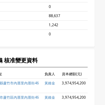
0
88,637
1,242
0
敬鵬 核准變更資料
址
負責人
資本總額(元)
縣蘆竹市內厝里內厝街46
黃維金
3,974,954,200
市蘆竹區內厝里內厝街46
黃維金
3,974,954,200