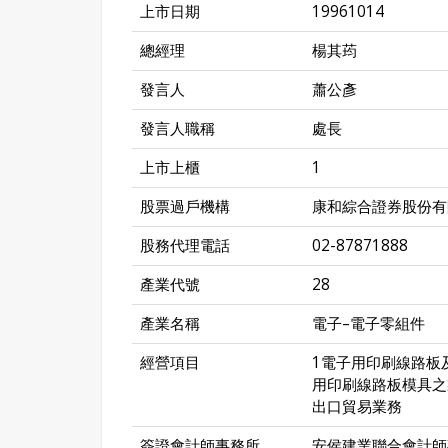
上市日期
19961014
總經理
楊其荺
發言人
蕭公彥
發言人職稱
處長
上市上櫃
1
股票過戶機構
康和綜合證券股份有
股務代理電話
02-87871888
產業代號
28
產業名稱
電子–電子零組件
經營項目
1電子用印刷線路板
用印刷線路板模具之
出口貿易業務
簽證會計師事務所
安侯建業聯合會計師