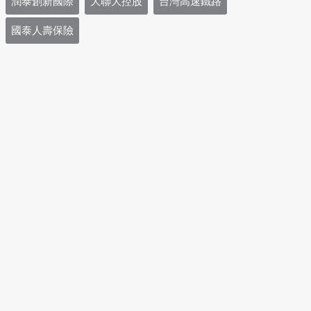
潤泰創新國際
大聯大控股
台灣高速鐵路
國泰人壽保險