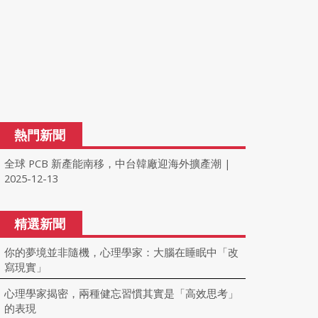
熱門新聞
全球 PCB 新產能南移，中台韓廠迎海外擴產潮
|
2025-12-13
精選新聞
你的夢境並非隨機，心理學家：大腦在睡眠中「改
寫現實」
心理學家揭密，兩種健忘習慣其實是「高效思考」
的表現