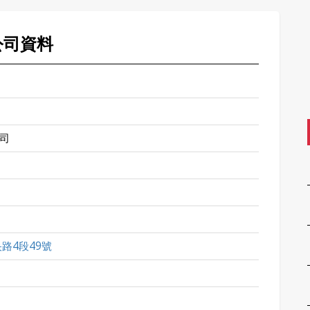
公司資料
司
路4段49號