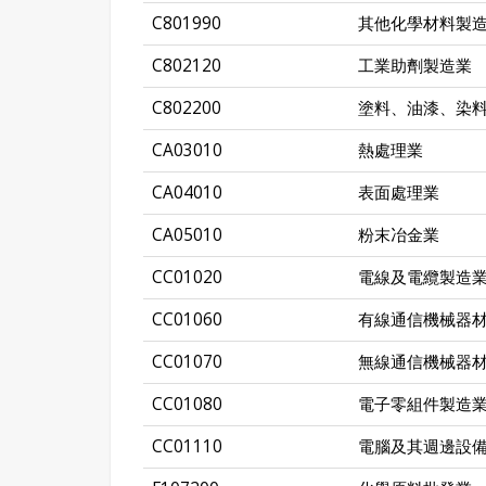
C801990
其他化學材料製
C802120
工業助劑製造業
C802200
塗料、油漆、染
CA03010
熱處理業
CA04010
表面處理業
CA05010
粉末冶金業
CC01020
電線及電纜製造
CC01060
有線通信機械器
CC01070
無線通信機械器
CC01080
電子零組件製造
CC01110
電腦及其週邊設