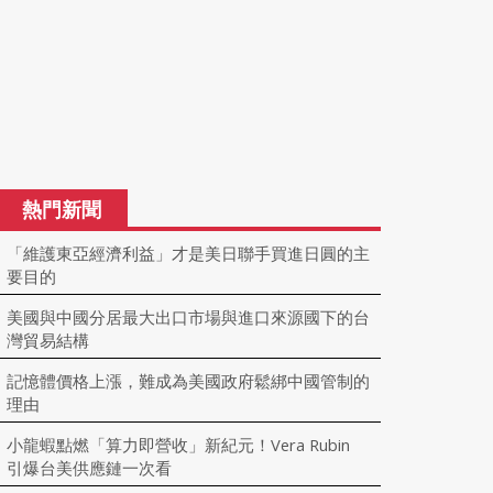
熱門新聞
「維護東亞經濟利益」才是美日聯手買進日圓的主
要目的
美國與中國分居最大出口市場與進口來源國下的台
灣貿易結構
記憶體價格上漲，難成為美國政府鬆綁中國管制的
理由
小龍蝦點燃「算力即營收」新紀元！Vera Rubin
引爆台美供應鏈一次看