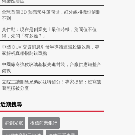
傳染性癌症
全球首個 3D 熱隱形斗篷問世，紅外線相機也偵測
不到
黃仁勳：現在是創業史上最佳時機，別問值不值
得，先問「有多難？」
中國 DUV 交貨消息引發半導體連鎖殺盤效應，專
家解析真相指劃錯重點
中國廠商強攻玻璃基板先進封裝，台廠供應鏈整合
備戰
立院三讀刪除兄弟姊妹特留分！專家提醒：沒寫遺
囑照樣被分產
近期搜尋
群創光電
板信商業銀行