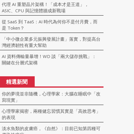
代理 AI 重塑晶片架構！「成本才是王道」，
ASIC、CPU 與記憶體牆成新戰場
從 SaaS 到 TaaS：AI 時代為何你不是付月費，而
是 Token？
「中小微企業多元振興發展計畫」落實，對提高台
灣經濟韌性有重大幫助
AI 資料傳輸量暴增！WD 談「兩大儲存挑戰」：
關鍵在分層式架構
精選新聞
你的夢境並非隨機，心理學家：大腦在睡眠中「改
寫現實」
心理學家揭密，兩種健忘習慣其實是「高效思考」
的表現
淡水魚類的皮膚癌，《自然》：目前已知第四種可