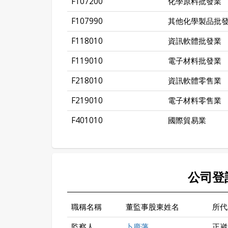
F107200
化學原料批發業
F107990
其他化學製品批
F118010
資訊軟體批發業
F119010
電子材料批發業
F218010
資訊軟體零售業
F219010
電子材料零售業
F401010
國際貿易業
公司登
職稱名稱
董監事股東姓名
所代
監察人
卜慶藩
正崴