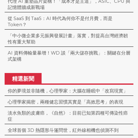
代理 AI 重塑晶片架構！「成本才是王道」，ASIC、CPU 與
記憶體牆成新戰場
從 SaaS 到 TaaS：AI 時代為何你不是付月費，而是
Token？
「中小微企業多元振興發展計畫」落實，對提高台灣經濟韌
性有重大幫助
AI 資料傳輸量暴增！WD 談「兩大儲存挑戰」：關鍵在分層
式架構
精選新聞
你的夢境並非隨機，心理學家：大腦在睡眠中「改寫現實」
心理學家揭密，兩種健忘習慣其實是「高效思考」的表現
淡水魚類的皮膚癌，《自然》：目前已知第四種可傳染性癌
症
全球首個 3D 熱隱形斗篷問世，紅外線相機也偵測不到