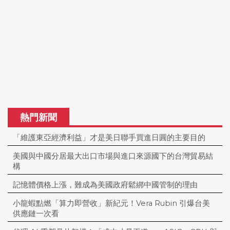
熱門新聞
「維護東亞經濟利益」才是美日聯手買進日圓的主要目的
美國與中國分居最大出口市場與進口來源國下的台灣貿易結
構
記憶體價格上漲，難成為美國政府鬆綁中國管制的理由
小龍蝦點燃「算力即營收」新紀元！Vera Rubin 引爆台美
供應鏈一次看