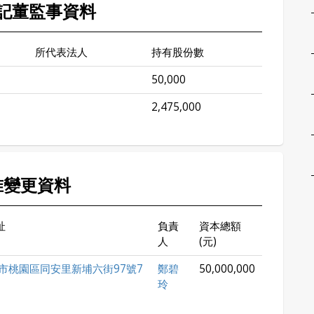
記董監事資料
所代表法人
持有股份數
50,000
2,475,000
准變更資料
址
負責
資本總額
人
(元)
市桃園區同安里新埔六街97號7
鄭碧
50,000,000
玲