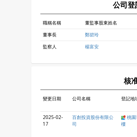
公司登
職稱名稱
董監事股東姓名
董事長
鄭碧玲
監察人
楊富安
核
變更日期
公司名稱
登記地
2025-02-
百創投資股份有限公
桃園
17
司
樓