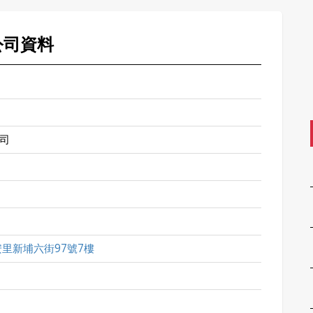
公司資料
司
里新埔六街97號7樓