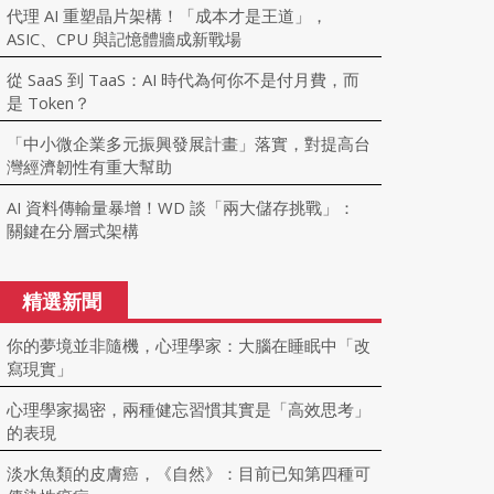
代理 AI 重塑晶片架構！「成本才是王道」，
ASIC、CPU 與記憶體牆成新戰場
從 SaaS 到 TaaS：AI 時代為何你不是付月費，而
是 Token？
「中小微企業多元振興發展計畫」落實，對提高台
灣經濟韌性有重大幫助
AI 資料傳輸量暴增！WD 談「兩大儲存挑戰」：
關鍵在分層式架構
精選新聞
你的夢境並非隨機，心理學家：大腦在睡眠中「改
寫現實」
心理學家揭密，兩種健忘習慣其實是「高效思考」
的表現
淡水魚類的皮膚癌，《自然》：目前已知第四種可