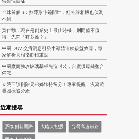
傳染性癌症
全球首個 3D 熱隱形斗篷問世，紅外線相機也偵測
不到
黃仁勳：現在是創業史上最佳時機，別問值不值
得，先問「有多難？」
中國 DUV 交貨消息引發半導體連鎖殺盤效應，專
家解析真相指劃錯重點
中國廠商強攻玻璃基板先進封裝，台廠供應鏈整合
備戰
立院三讀刪除兄弟姊妹特留分！專家提醒：沒寫遺
囑照樣被分產
近期搜尋
潤泰創新國際
大聯大控股
台灣高速鐵路