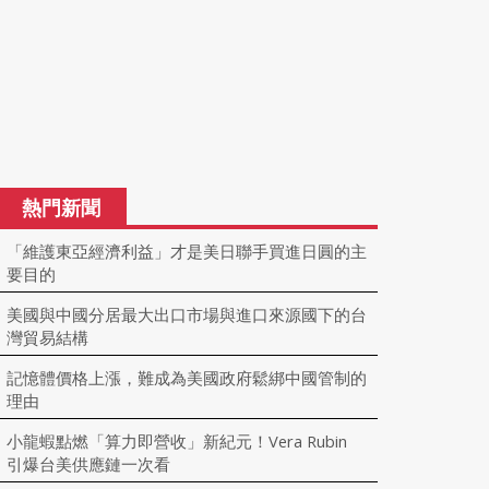
熱門新聞
「維護東亞經濟利益」才是美日聯手買進日圓的主
要目的
美國與中國分居最大出口市場與進口來源國下的台
灣貿易結構
記憶體價格上漲，難成為美國政府鬆綁中國管制的
理由
小龍蝦點燃「算力即營收」新紀元！Vera Rubin
引爆台美供應鏈一次看