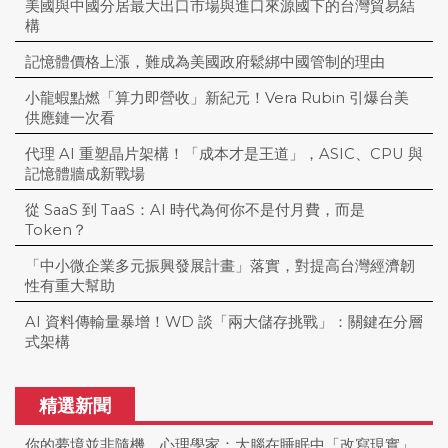
美國與中國分居最大出口市場與進口來源國下的台灣貿易結
構
記憶體價格上漲，難成為美國政府鬆綁中國管制的理由
小龍蝦點燃「算力即營收」新紀元！Vera Rubin 引爆台美
供應鏈一次看
代理 AI 重塑晶片架構！「成本才是王道」，ASIC、CPU 與
記憶體牆成新戰場
從 SaaS 到 TaaS：AI 時代為何你不是付月費，而是
Token？
「中小微企業多元振興發展計畫」落實，對提高台灣經濟韌
性有重大幫助
AI 資料傳輸量暴增！WD 談「兩大儲存挑戰」：關鍵在分層
式架構
精選新聞
你的夢境並非隨機，心理學家：大腦在睡眠中「改寫現實」