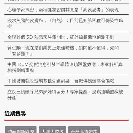
心理學家揭密，兩種健忘習慣其實是「高效思考」的表現
淡水魚類的皮膚癌，《自然》：目前已知第四種可傳染性癌
症
全球首個 3D 熱隱形斗篷問世，紅外線相機也偵測不到
黃仁勳：現在是創業史上最佳時機，別問值不值得，先問
「有多難？」
中國 DUV 交貨消息引發半導體連鎖殺盤效應，專家解析真
相指劃錯重點
中國廠商強攻玻璃基板先進封裝，台廠供應鏈整合備戰
立院三讀刪除兄弟姊妹特留分！專家提醒：沒寫遺囑照樣被
分產
近期搜尋
潤泰創新國際
大聯大控股
台灣高速鐵路