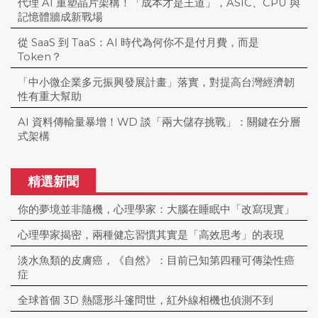
代理 AI 重塑晶片架構！「成本才是王道」，ASIC、CPU 與
記憶體牆成新戰場
從 SaaS 到 TaaS：AI 時代為何你不是付月費，而是
Token？
「中小微企業多元振興發展計畫」落實，對提高台灣經濟韌
性有重大幫助
AI 資料傳輸量暴增！WD 談「兩大儲存挑戰」：關鍵在分層
式架構
精選新聞
你的夢境並非隨機，心理學家：大腦在睡眠中「改寫現實」
心理學家揭密，兩種健忘習慣其實是「高效思考」的表現
淡水魚類的皮膚癌，《自然》：目前已知第四種可傳染性癌
症
全球首個 3D 熱隱形斗篷問世，紅外線相機也偵測不到