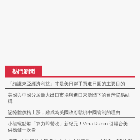
熱門新聞
「維護東亞經濟利益」才是美日聯手買進日圓的主要目的
美國與中國分居最大出口市場與進口來源國下的台灣貿易結
構
記憶體價格上漲，難成為美國政府鬆綁中國管制的理由
小龍蝦點燃「算力即營收」新紀元！Vera Rubin 引爆台美
供應鏈一次看