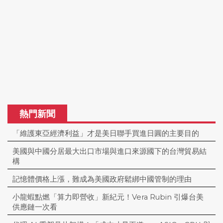
熱門新聞
「維護東亞經濟利益」才是美日聯手買進日圓的主要目的
美國與中國分居最大出口市場與進口來源國下的台灣貿易結
構
記憶體價格上漲，難成為美國政府鬆綁中國管制的理由
小龍蝦點燃「算力即營收」新紀元！Vera Rubin 引爆台美
供應鏈一次看