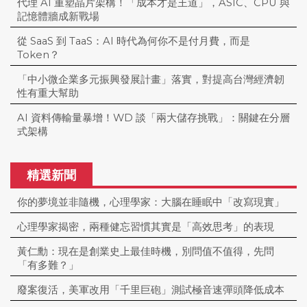
代理 AI 重塑晶片架構！「成本才是王道」，ASIC、CPU 與
記憶體牆成新戰場
從 SaaS 到 TaaS：AI 時代為何你不是付月費，而是
Token？
「中小微企業多元振興發展計畫」落實，對提高台灣經濟韌
性有重大幫助
AI 資料傳輸量暴增！WD 談「兩大儲存挑戰」：關鍵在分層
式架構
精選新聞
你的夢境並非隨機，心理學家：大腦在睡眠中「改寫現實」
心理學家揭密，兩種健忘習慣其實是「高效思考」的表現
黃仁勳：現在是創業史上最佳時機，別問值不值得，先問
「有多難？」
廢案復活，美軍改用「千里巨砲」測試極音速彈頭降低成本