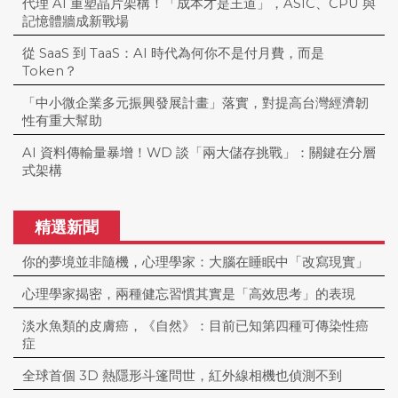
代理 AI 重塑晶片架構！「成本才是王道」，ASIC、CPU 與
記憶體牆成新戰場
從 SaaS 到 TaaS：AI 時代為何你不是付月費，而是
Token？
「中小微企業多元振興發展計畫」落實，對提高台灣經濟韌
性有重大幫助
AI 資料傳輸量暴增！WD 談「兩大儲存挑戰」：關鍵在分層
式架構
精選新聞
你的夢境並非隨機，心理學家：大腦在睡眠中「改寫現實」
心理學家揭密，兩種健忘習慣其實是「高效思考」的表現
淡水魚類的皮膚癌，《自然》：目前已知第四種可傳染性癌
症
全球首個 3D 熱隱形斗篷問世，紅外線相機也偵測不到