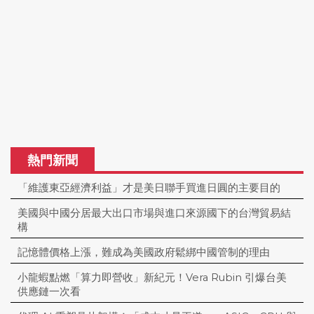
熱門新聞
「維護東亞經濟利益」才是美日聯手買進日圓的主要目的
美國與中國分居最大出口市場與進口來源國下的台灣貿易結
構
記憶體價格上漲，難成為美國政府鬆綁中國管制的理由
小龍蝦點燃「算力即營收」新紀元！Vera Rubin 引爆台美
供應鏈一次看