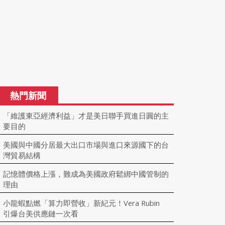
熱門新聞
「維護東亞經濟利益」才是美日聯手買進日圓的主
要目的
美國與中國分居最大出口市場與進口來源國下的台
灣貿易結構
記憶體價格上漲，難成為美國政府鬆綁中國管制的
理由
小龍蝦點燃「算力即營收」新紀元！Vera Rubin
引爆台美供應鏈一次看