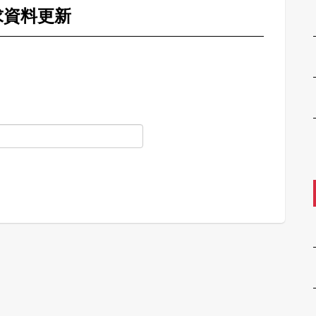
求資料更新
。