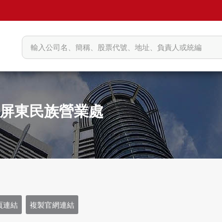
屏東民族營業處
頁連結
複製官網連結