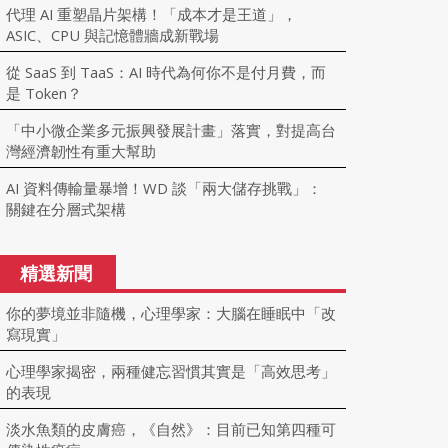
代理 AI 重塑晶片架構！「成本才是王道」，
ASIC、CPU 與記憶體牆成新戰場
從 SaaS 到 TaaS：AI 時代為何你不是付月費，而
是 Token？
「中小微企業多元振興發展計畫」落實，對提高台
灣經濟韌性有重大幫助
AI 資料傳輸量暴增！WD 談「兩大儲存挑戰」：
關鍵在分層式架構
精選新聞
你的夢境並非隨機，心理學家：大腦在睡眠中「改
寫現實」
心理學家揭密，兩種健忘習慣其實是「高效思考」
的表現
淡水魚類的皮膚癌，《自然》：目前已知第四種可