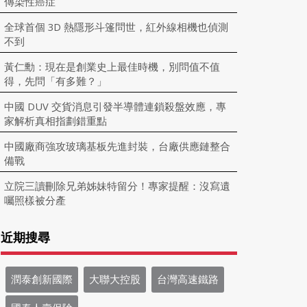
傳染性癌症
全球首個 3D 熱隱形斗篷問世，紅外線相機也偵測
不到
黃仁勳：現在是創業史上最佳時機，別問值不值
得，先問「有多難？」
中國 DUV 交貨消息引發半導體連鎖殺盤效應，專
家解析真相指劃錯重點
中國廠商強攻玻璃基板先進封裝，台廠供應鏈整合
備戰
立院三讀刪除兄弟姊妹特留分！專家提醒：沒寫遺
囑照樣被分產
近期搜尋
潤泰創新國際
大聯大控股
台灣高速鐵路