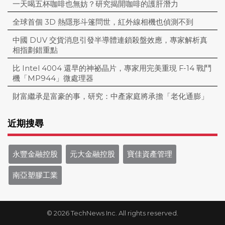
一天喝五杯咖啡也無妨？研究揭開咖啡的護肝潛力
全球首個 3D 熱隱形斗篷問世，紅外線相機也偵測不到
中國 DUV 交貨消息引發半導體連鎖殺盤效應，專家解析真
相指劃錯重點
比 Intel 4004 還早的神祕晶片，專家用完美重現 F-14 戰鬥
機「MP944」微處理器
財富繼承是富豪的事，研究：中產家庭將承擔「老化通膨」
近期搜尋
永豐金融控股
元大金融控股
寶佳資產管理
南亞塑膠工業
© 2026 TechNews Inc. All rights reserved.