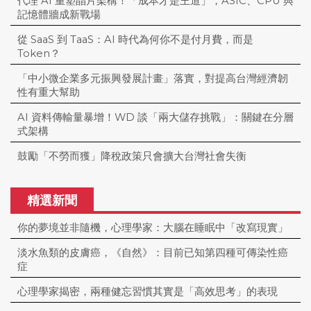
代理 AI 重塑晶片架構！「成本才是王道」，ASIC、CPU 與
記憶體牆成新戰場
從 SaaS 到 TaaS：AI 時代為何你不是付月費，而是
Token？
「中小微企業多元振興發展計畫」落實，對提高台灣經濟韌
性有重大幫助
AI 資料傳輸量暴增！WD 談「兩大儲存挑戰」：關鍵在分層
式架構
鼓勵「不勞而獲」降稅政策只會擴大台灣社會失衡
精選新聞
你的夢境並非隨機，心理學家：大腦在睡眠中「改寫現實」
淡水魚類的皮膚癌，《自然》：目前已知第四種可傳染性癌
症
心理學家揭密，兩種健忘習慣其實是「高效思考」的表現