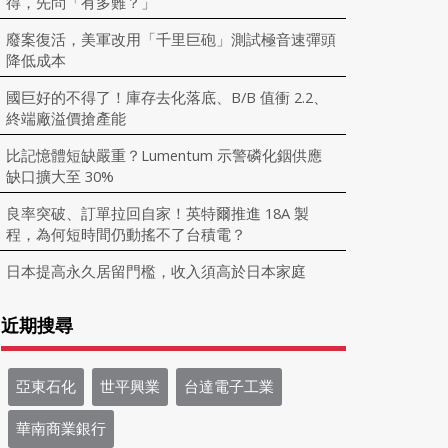
得，先問「有多難？」
廢案復活，美軍改用「千里巨砲」測試極音速彈頭
降低成本
國巨好的不得了！庫存去化落底、B/B 值衝 2.2、
終端廠溢價搶產能
比記憶體短缺嚴重？Lumentum 示警磷化銦供應
缺口擴大至 30%
良率突破、訂單拉回自家！英特爾推進 18A 製
程，為何短時間仍動搖不了台積電？
日本提高永久居留門檻，收入須高於日本家庭
近期搜尋
亞東石化
世平興業
台達電子工業
華南商業銀行