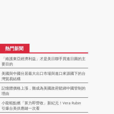
熱門新聞
「維護東亞經濟利益」才是美日聯手買進日圓的主
要目的
美國與中國分居最大出口市場與進口來源國下的台
灣貿易結構
記憶體價格上漲，難成為美國政府鬆綁中國管制的
理由
小龍蝦點燃「算力即營收」新紀元！Vera Rubin
引爆台美供應鏈一次看