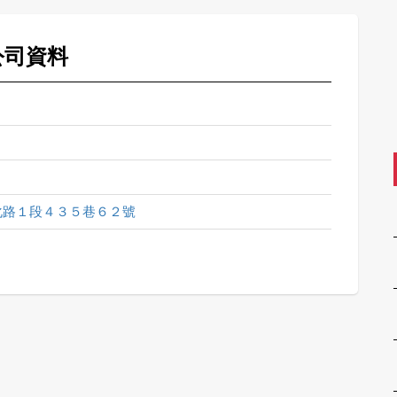
公司資料
化路１段４３５巷６２號