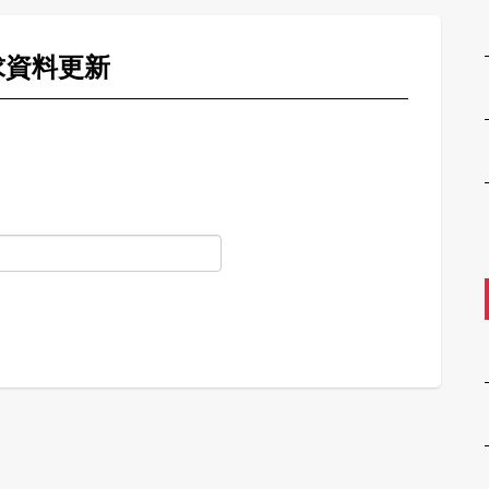
求資料更新
。