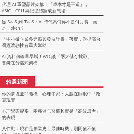
代理 AI 重塑晶片架構！「成本才是王道」，
ASIC、CPU 與記憶體牆成新戰場
從 SaaS 到 TaaS：AI 時代為何你不是付月費，而
是 Token？
「中小微企業多元振興發展計畫」落實，對提高台
灣經濟韌性有重大幫助
AI 資料傳輸量暴增！WD 談「兩大儲存挑戰」：
關鍵在分層式架構
精選新聞
你的夢境並非隨機，心理學家：大腦在睡眠中「改
寫現實」
心理學家揭密，兩種健忘習慣其實是「高效思考」
的表現
黃仁勳：現在是創業史上最佳時機，別問值不值