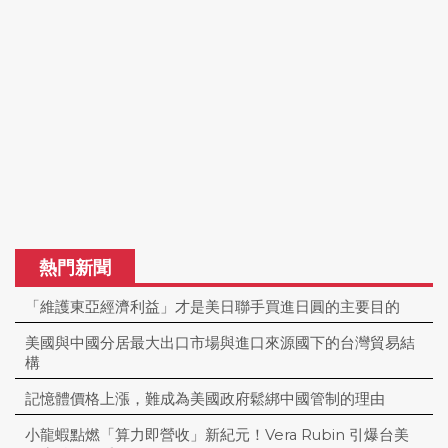
熱門新聞
「維護東亞經濟利益」才是美日聯手買進日圓的主要目的
美國與中國分居最大出口市場與進口來源國下的台灣貿易結
構
記憶體價格上漲，難成為美國政府鬆綁中國管制的理由
小龍蝦點燃「算力即營收」新紀元！Vera Rubin 引爆台美