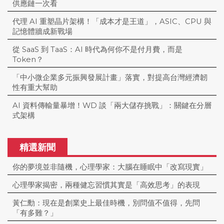
供應鏈一次看
代理 AI 重塑晶片架構！「成本才是王道」，ASIC、CPU 與
記憶體牆成新戰場
從 SaaS 到 TaaS：AI 時代為何你不是付月費，而是
Token？
「中小微企業多元振興發展計畫」落實，對提高台灣經濟韌
性有重大幫助
AI 資料傳輸量暴增！WD 談「兩大儲存挑戰」：關鍵在分層
式架構
精選新聞
你的夢境並非隨機，心理學家：大腦在睡眠中「改寫現實」
心理學家揭密，兩種健忘習慣其實是「高效思考」的表現
黃仁勳：現在是創業史上最佳時機，別問值不值得，先問
「有多難？」