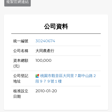
複製官網連結
公司資料
統一編號
30240674
公司名稱
大同農產行
資本總額
100,000
(元)
公司登記
桃園市觀音區大同里７鄰中山路２
地址
段９７９號１樓
核准設立
2010-01-20
日期