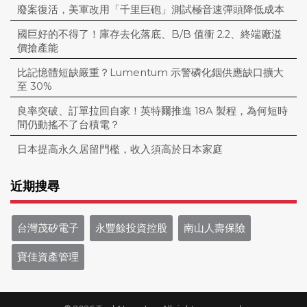
廢案復活，美軍改用「千里巨砲」測試極音速彈頭降低成本
國巨好的不得了！庫存去化落底、B/B 值衝 2.2、終端廠溢
價搶產能
比記憶體短缺嚴重？Lumentum 示警磷化銦供應缺口擴大
至 30%
良率突破、訂單拉回自家！英特爾推進 18A 製程，為何短時
間仍動搖不了台積電？
日本提高永久居留門檻，收入須高於日本家庭
近期搜尋
台灣茂矽電子
永豐餘投資控股
南山人壽保險
寶佳資產管理