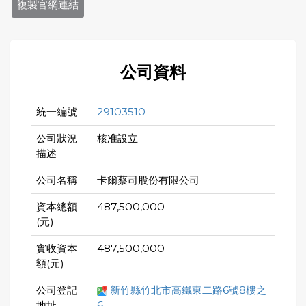
複製官網連結
公司資料
統一編號
29103510
公司狀況
核准設立
描述
公司名稱
卡爾蔡司股份有限公司
資本總額
487,500,000
(元)
實收資本
487,500,000
額(元)
公司登記
新竹縣竹北市高鐵東二路6號8樓之
地址
6