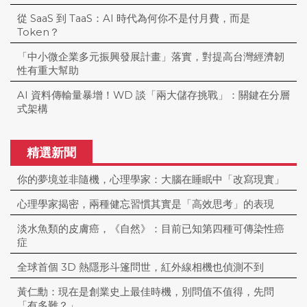
從 SaaS 到 TaaS：AI 時代為何你不是付月費，而是
Token？
「中小微企業多元振興發展計畫」落實，對提高台灣經濟韌
性有重大幫助
AI 資料傳輸量暴增！WD 談「兩大儲存挑戰」：關鍵在分層
式架構
精選新聞
你的夢境並非隨機，心理學家：大腦在睡眠中「改寫現實」
心理學家揭密，兩種健忘習慣其實是「高效思考」的表現
淡水魚類的皮膚癌，《自然》：目前已知第四種可傳染性癌
症
全球首個 3D 熱隱形斗篷問世，紅外線相機也偵測不到
黃仁勳：現在是創業史上最佳時機，別問值不值得，先問
「有多難？」