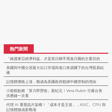
熱門新聞
「維護東亞經濟利益」才是美日聯手買進日圓的主要目的
美國與中國分居最大出口市場與進口來源國下的台灣貿易結
構
記憶體價格上漲，難成為美國政府鬆綁中國管制的理由
小龍蝦點燃「算力即營收」新紀元！Vera Rubin 引爆台美
供應鏈一次看
代理 AI 重塑晶片架構！「成本才是王道」，ASIC、CPU 與
記憶體牆成新戰場